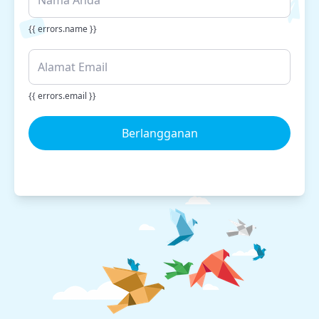
{{ errors.name }}
{{ errors.email }}
Berlangganan