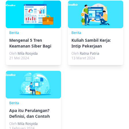
Berita
Berita
Mengenal 5 Tren
Kuliah Sambil Kerja:
Keamanan Siber Bagi
Intip Pekerjaan
Bisnis di Era Digital
Freelancer Untuk
Oleh
Mila Rosyida
Oleh
Ratna Patria
Mahasiswa
21 Mei 2024
13 Maret 2024
Berita
Apa itu Perulangan?
Definisi, dan Contoh
Lengkap!
Oleh
Mila Rosyida
1 Februari 2024