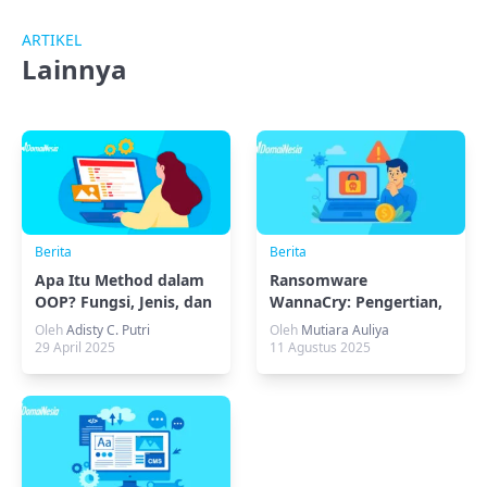
ARTIKEL
Lainnya
Berita
Berita
Apa Itu Method dalam
Ransomware
OOP? Fungsi, Jenis, dan
WannaCry: Pengertian,
Contoh Praktisnya
Cara Kerja, dan
Oleh
Adisty C. Putri
Oleh
Mutiara Auliya
Dampaknya
29 April 2025
11 Agustus 2025