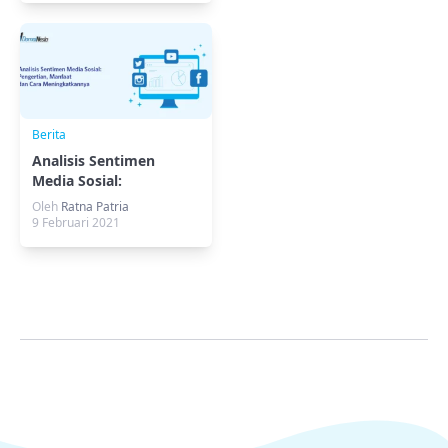
Berita
Analisis Sentimen
Media Sosial:
Pengertian, Manfaat,
Oleh
Ratna Patria
Cara
9 Februari 2021