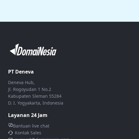
PT Deneva
Deneva Hub,
Jl. Rogoyudan 1 No.2
Kabupaten Sleman 55284
D. I. Yogyakarta, Indonesia
Layanan 24 Jam
Bantuan live chat
Kontak Sales