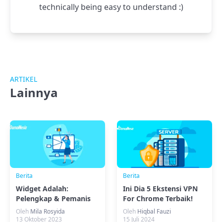
technically being easy to understand :)
ARTIKEL
Lainnya
Berita
Berita
Widget Adalah:
Ini Dia 5 Ekstensi VPN
Pelengkap & Pemanis
For Chrome Terbaik!
Website WordPressmu!
Oleh
Mila Rosyida
Oleh
Hiqbal Fauzi
13 Oktober 2023
15 Juli 2024