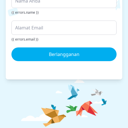
{{ errors.name }}
{{ errors.email }}
Berlangganan