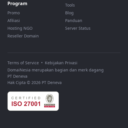
Program
Tools
Promo
Blog
Afiliasi
Panduan
Hosting NGO
Server Status
Reseller Domain
Terms of Service
•
Kebijakan Privasi
DomaiNesia merupakan bagian dan merk dagang
PT Deneva
Hak Cipta © 2026 PT Deneva