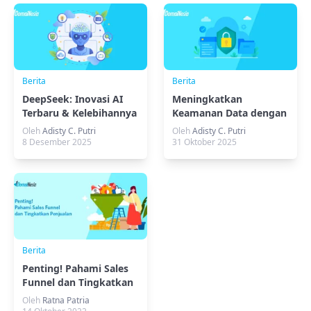
Berita
Berita
DeepSeek: Inovasi AI
Meningkatkan
Terbaru & Kelebihannya
Keamanan Data dengan
Cloud Governance
Oleh
Adisty C. Putri
Oleh
Adisty C. Putri
8 Desember 2025
31 Oktober 2025
Berita
Penting! Pahami Sales
Funnel dan Tingkatkan
Penjualan
Oleh
Ratna Patria