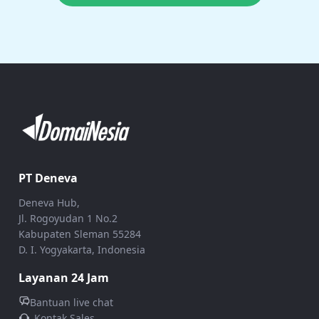
PT Deneva
Deneva Hub,
Jl. Rogoyudan 1 No.2
Kabupaten Sleman 55284
D. I. Yogyakarta, Indonesia
Layanan 24 Jam
Bantuan live chat
Kontak Sales