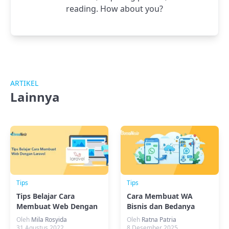
reading. How about you?
ARTIKEL
Lainnya
Tips
Tips
Tips Belajar Cara
Cara Membuat WA
Membuat Web Dengan
Bisnis dan Bedanya
Laravel
dengan WA Biasa
Oleh
Mila Rosyida
Oleh
Ratna Patria
31 Agustus 2022
8 Desember 2025