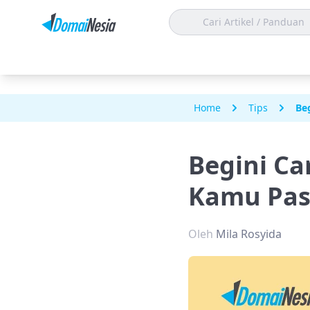
Home
Tips
Be
Begini Ca
Kamu Past
Oleh
Mila Rosyida