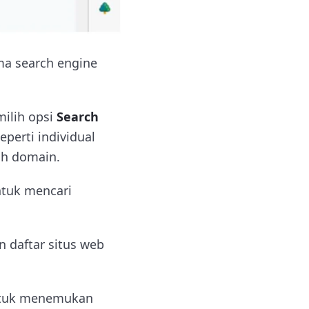
a search engine
ilih opsi
Search
perti individual
ruh domain.
tuk mencari
 daftar situs web
untuk menemukan