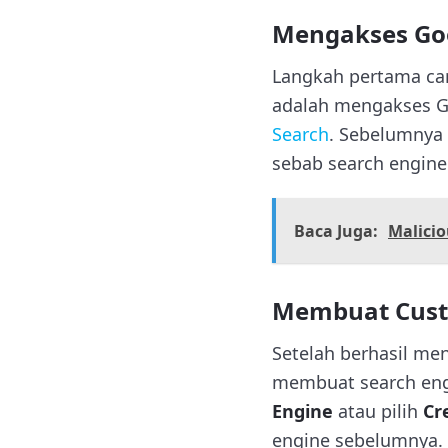
Mengakses
Go
Langkah pertama ca
adalah mengakses G
Search
. Sebelumnya
sebab search engin
Baca Juga:
Malici
Membuat Cust
Setelah berhasil m
membuat search eng
Engine
atau pilih
Cr
engine sebelumnya.