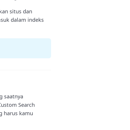
kan situs dan
suk dalam indeks
g saatnya
Custom Search
ng harus kamu