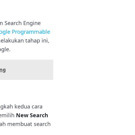
m Search Engine
ogle Programmable
elakukan tahap ini,
gle.
ang
ngkah kedua cara
emilih
New Search
nah membuat search