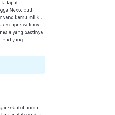
uk dapat
ngga Nextcloud
er yang kamu miliki.
tem operasi linux.
nesia yang pastinya
cloud yang
agai kebutuhanmu.
t ini adalah produk