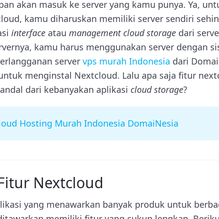
an akan masuk ke server yang kamu punya. Ya, unt
ud, kamu diharuskan memiliki server sendiri sehi
asi
interface
atau
management cloud storage
dari serv
vernya, kamu harus menggunakan server dengan sis
berlangganan server
vps murah Indonesia
dari Domai
ntuk menginstal Nextcloud. Lalu apa saja fitur next
ndal dari kebanyakan aplikasi
cloud storage
?
loud Hosting Murah Indonesia DomaiNesia
Fitur Nextcloud
plikasi yang menawarkan banyak produk untuk berb
itawarkan memiliki fitur yang cukup lengkap. Beriku