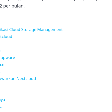
 per bulan.
likasi Cloud Storage Management
xtcloud
s
oupware
ice
k
awarkan Nextcloud
nya
a!