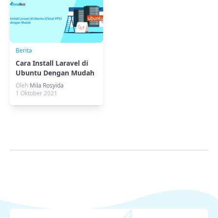
Berita
Cara Install Laravel di
Ubuntu Dengan Mudah
Melalui Composer
Oleh
Mila Rosyida
1 Oktober 2021