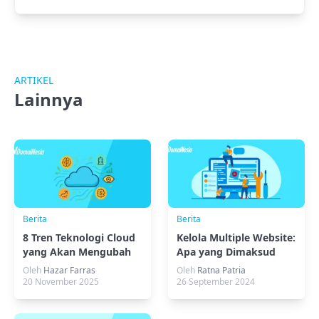
ARTIKEL
Lainnya
Berita
Berita
8 Tren Teknologi Cloud
Kelola Multiple Website:
yang Akan Mengubah
Apa yang Dimaksud
Infrastruktur Digital
dan Bagaimana Caranya
Oleh
Hazar Farras
Oleh
Ratna Patria
20 November 2025
26 September 2024