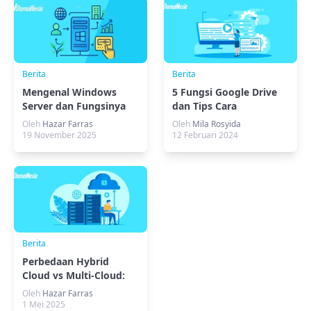
Berita
Berita
Mengenal Windows
5 Fungsi Google Drive
Server dan Fungsinya
dan Tips Cara
untuk Bisnis
Menggunakannya
Oleh
Hazar Farras
Oleh
Mila Rosyida
19 November 2025
12 Februari 2024
Berita
Perbedaan Hybrid
Cloud vs Multi-Cloud:
Pilih Solusi Terbaik!
Oleh
Hazar Farras
1 Mei 2025