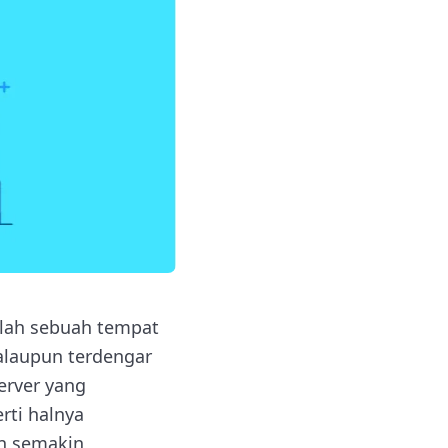
alah sebuah tempat
Walaupun terdengar
erver yang
rti halnya
an semakin