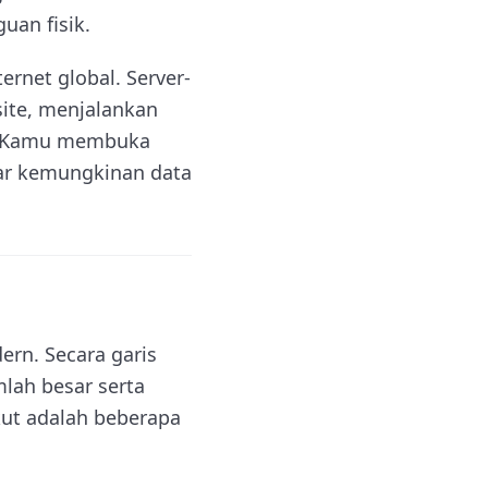
uan fisik.
rnet global. Server-
site, menjalankan
li Kamu membuka
sar kemungkinan data
ern. Secara garis
lah besar serta
kut adalah beberapa