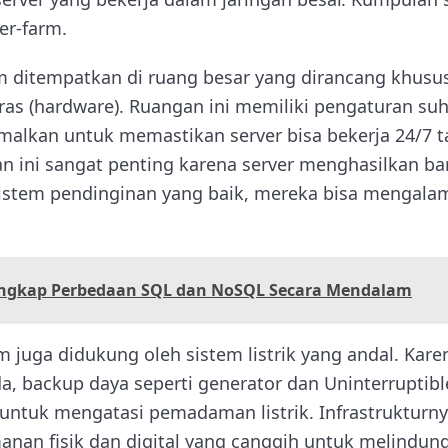
er-farm.
arm ditempatkan di ruang besar yang dirancang khu
as (hardware). Ruangan ini memiliki pengaturan su
timalkan untuk memastikan server bisa bekerja 24/7 
an ini sangat penting karena server menghasilkan b
sistem pendinginan yang baik, mereka bisa mengala
gkap Perbedaan SQL dan NoSQL Secara Mendalam
arm juga didukung oleh sistem listrik yang andal. Kar
eda, backup daya seperti generator dan Uninterruptib
untuk mengatasi pemadaman listrik. Infrastrukturny
nan fisik dan digital yang canggih untuk melindung