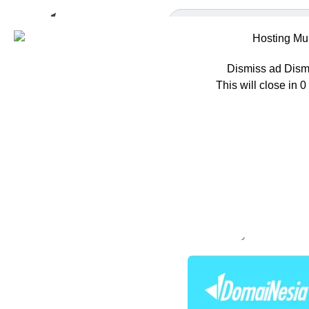
Dismiss ad
Dism
This will close in
0
Home
Berita
S
Server Fa
Apa Itu?
Oleh
Adisty C. Putri