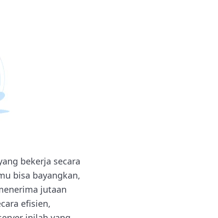
 yang bekerja secara
mu bisa bayangkan,
menerima jutaan
ara efisien,
erver inilah yang