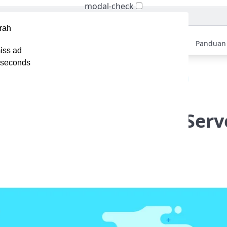
modal-check
Home
Berita
Tips
Ebook
Video
Panduan
iss ad
seconds
erver Farm Alias Peternakan Server. Hah, Apa Itu?
rm Alias Peternakan Serv