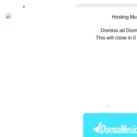
Dismiss ad
Dism
This will close in
0
Home
Berita
1
11 Softwa
Perusaha
Oleh
Adisty C. Putri