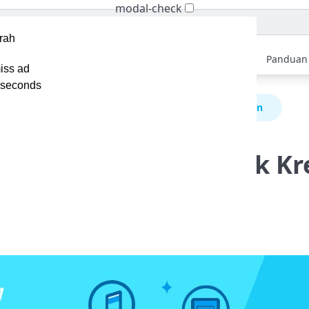
modal-check
Home
Berita
Tips
Ebook
Video
Panduan
iss ad
seconds
1 Software DRM Terbaik untuk Kreator dan Perusahaan
re DRM Terbaik untuk Kr
an