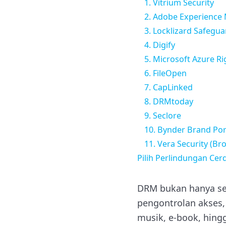
1. Vitrium Security
2. Adobe Experience
3. Locklizard Safegua
4. Digify
5. Microsoft Azure 
6. FileOpen
7. CapLinked
8. DRMtoday
9. Seclore
10. Bynder Brand Po
11. Vera Security (B
Pilih Perlindungan Cer
DRM bukan hanya sek
pengontrolan akses, 
musik, e-book, hing