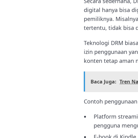
Secara sederhana, D
digital hanya bisa 
pemiliknya. Misalny
tertentu, tidak bisa 
Teknologi DRM biasa
izin penggunaan yang
konten tetap aman m
Baca Juga:
Tren N
Contoh penggunaan D
Platform streami
pengguna mengu
E-book di Kindle