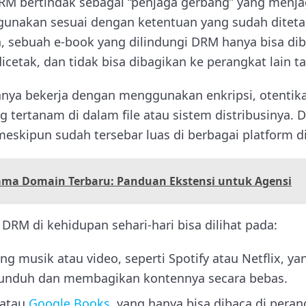
RM bertindak sebagai “penjaga gerbang” yang menja
digunakan sesuai dengan ketentuan yang sudah ditet
a, sebuah e-book yang dilindungi DRM hanya bisa di
dicetak, dan tidak bisa dibagikan ke perangkat lain ta
nya bekerja dengan menggunakan enkripsi, otentik
 tertanam di dalam file atau sistem distribusinya. 
eskipun sudah tersebar luas di berbagai platform di
ama Domain Terbaru: Panduan Ekstensi untuk Agensi
RM di kehidupan sehari-hari bisa dilihat pada:
ng musik atau video, seperti Spotify atau Netflix, 
nduh dan membagikan kontennya secara bebas.
 atau
Google Books
, yang hanya bisa dibaca di pera