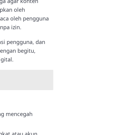
ga agar konten
apkan oleh
baca oleh pengguna
npa izin.
asi pengguna, dan
Dengan begitu,
gital.
yang mencegah
ngkat atau akun