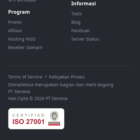
Informasi
Program
Tools
Promo
Blog
Afiliasi
Panduan
Hosting NGO
Server Status
Reseller Domain
Terms of Service
•
Kebijakan Privasi
DomaiNesia merupakan bagian dan merk dagang
PT Deneva
Hak Cipta © 2026 PT Deneva