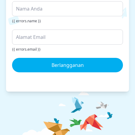
{{ errors.name }}
{{ errors.email }}
Berlangganan