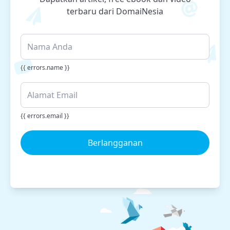
terbaru dari DomaiNesia
{{ errors.name }}
{{ errors.email }}
Berlangganan