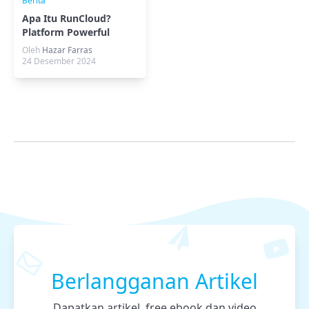
Berita
Apa Itu RunCloud?
Platform Powerful
untuk Pengelola Server
Oleh
Hazar Farras
24 Desember 2024
Berlangganan Artikel
Dapatkan artikel, free ebook dan video