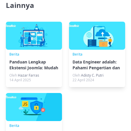
Lainnya
Berita
Berita
Panduan Lengkap
Data Engineer adalah:
Ekstensi Joomla: Mudah
Pahami Pengertian dan
dan Cepat!
Tugasnya
Oleh
Hazar Farras
Oleh
Adisty C. Putri
14 April 2025
22 April 2024
Berita