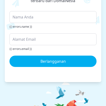
terbaru dari DomaiNesia
{{ errors.name }}
{{ errors.email }}
Berlangganan