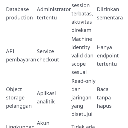
session
Database
Administrator
Diizinkan
terbatas,
production
tertentu
sementara
aktivitas
direkam
Machine
identity
Hanya
API
Service
valid dan
endpoint
pembayaran
checkout
scope
tertentu
sesuai
Read-only
Object
dan
Baca
Aplikasi
storage
jaringan
tanpa
analitik
pelanggan
yang
hapus
disetujui
Akun
Lingkungan
Tidak ada