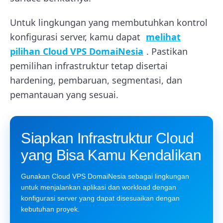
Untuk lingkungan yang membutuhkan kontrol
konfigurasi server, kamu dapat
melihat
pilihan Cloud VPS DomaiNesia
. Pastikan
pemilihan infrastruktur tetap disertai
hardening, pembaruan, segmentasi, dan
pemantauan yang sesuai.
Siapkan Infrastruktur Cloud
yang Bisa Kamu Kendalikan
Gunakan Cloud VPS DomaiNesia sebagai lingkungan
untuk menjalankan aplikasi dan workload dengan
konfigurasi server yang dapat disesuaikan dengan
kebutuhan proyek.