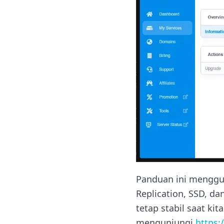
Panduan ini menggun
Replication, SSD, d
tetap stabil saat ki
mengunjungi
https: