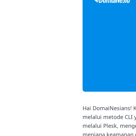
Hai DomaiNesians! K
melalui metode CLI y
melalui Plesk, meng
menjaga keamanan d