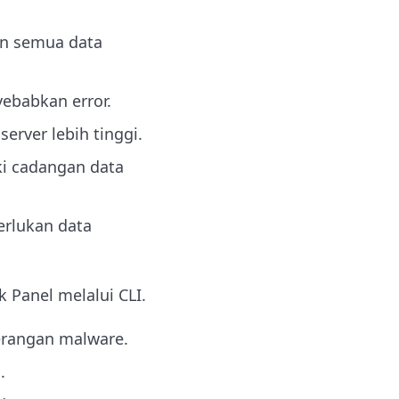
an semua data
ebabkan error.
erver lebih tinggi.
ki cadangan data
erlukan data
k Panel melalui CLI.
erangan malware.
.