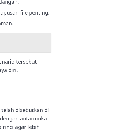
adangan.
apusan file penting.
 aman.
enario tersebut
a diri.
telah disebutkan di
l dengan antarmuka
 rinci agar lebih