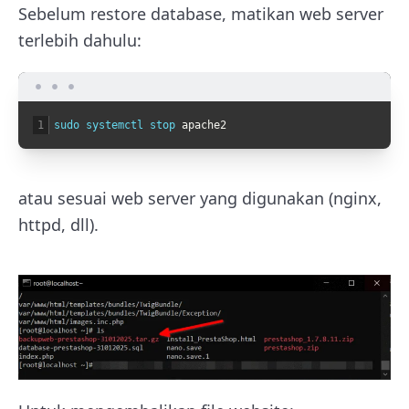
Sebelum restore database, matikan web server
terlebih dahulu:
1
sudo 
systemctl 
stop 
apache2
atau sesuai web server yang digunakan (nginx,
httpd, dll).