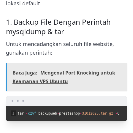
lokasi default.
1. Backup File Dengan Perintah
mysqldump & tar
Untuk mencadangkan seluruh file website,
gunakan perintah:
Baca Juga:
Mengenal Port Knocking untuk
Keamanan VPS Ubuntu
1
tar
-
czvf 
backupweb
-
prestashop
-
31012025.tar.gz
-
C
/
var