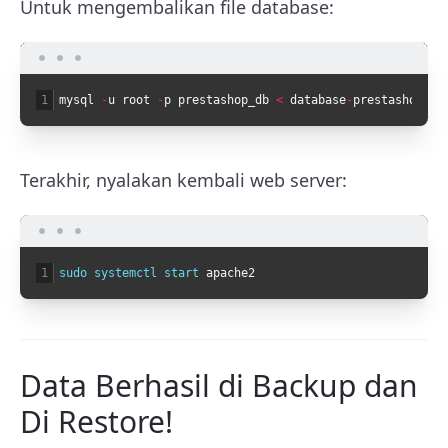
Untuk mengembalikan file database:
1
mysql
-
u
root
-
p
prestashop_db
<
database
-
prestashop
-
31
Terakhir, nyalakan kembali web server:
1
sudo 
systemctl 
start 
apache2
Data Berhasil di Backup dan
Di Restore!