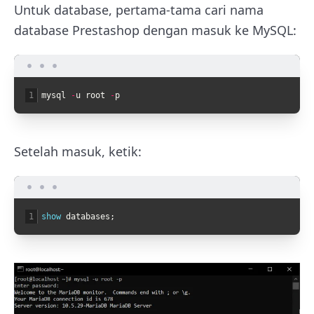
Untuk database, pertama-tama cari nama
database Prestashop dengan masuk ke MySQL:
1
mysql
-
u
root
-
p
Setelah masuk, ketik:
1
show 
databases
;