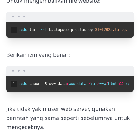
Untuk mengembalikan file website:
1
sudo 
tar
-
xzf 
backupweb
-
prestashop
-
31012025.tar.gz
-
C
/
Berikan izin yang benar:
1
sudo 
chown
-
R
www
-
data
:
www
-
data
/
var
/
www
/
html
&&
sudo
f
Jika tidak yakin user web server, gunakan
perintah yang sama seperti sebelumnya untuk
mengeceknya.