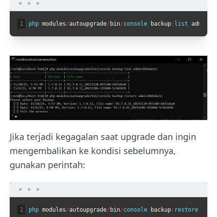
1
php 
modules
/
autoupgrade
/
bin
/
console 
backup
:
list 
admin12
Jika terjadi kegagalan saat upgrade dan ingin
mengembalikan ke kondisi sebelumnya,
gunakan perintah:
1
php 
modules
/
autoupgrade
/
bin
/
console 
backup
:
restore 
admi