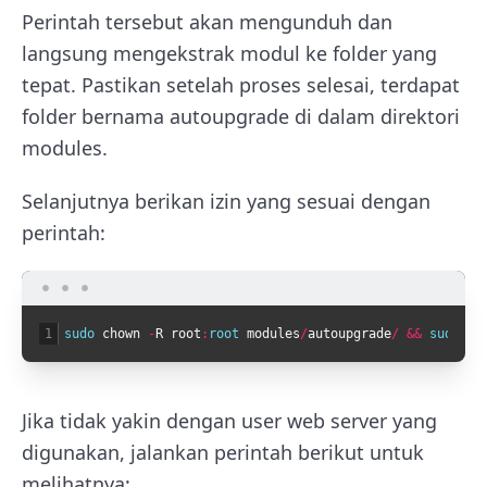
Perintah tersebut akan mengunduh dan
langsung mengekstrak modul ke folder yang
tepat. Pastikan setelah proses selesai, terdapat
folder bernama autoupgrade di dalam direktori
modules.
Selanjutnya berikan izin yang sesuai dengan
perintah:
1
sudo 
chown
-
R
root
:
root 
modules
/
autoupgrade
/
&&
sudo 
ch
Jika tidak yakin dengan user web server yang
digunakan, jalankan perintah berikut untuk
melihatnya: