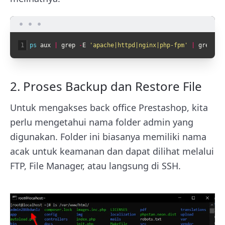
1
ps 
aux
|
grep
-
E
'apache|httpd|nginx|php-fpm'
|
grep
-
v
2. Proses Backup dan Restore File
Untuk mengakses back office Prestashop, kita
perlu mengetahui nama folder admin yang
digunakan. Folder ini biasanya memiliki nama
acak untuk keamanan dan dapat dilihat melalui
FTP, File Manager, atau langsung di SSH.