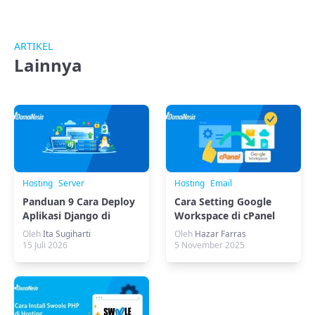
ARTIKEL
Lainnya
Hosting
Server
Hosting
Email
Panduan 9 Cara Deploy
Cara Setting Google
Aplikasi Django di
Workspace di cPanel
aaPanel, Terbaru!
Hosting
Oleh
Ita Sugiharti
Oleh
Hazar Farras
15 Juli 2026
5 November 2025