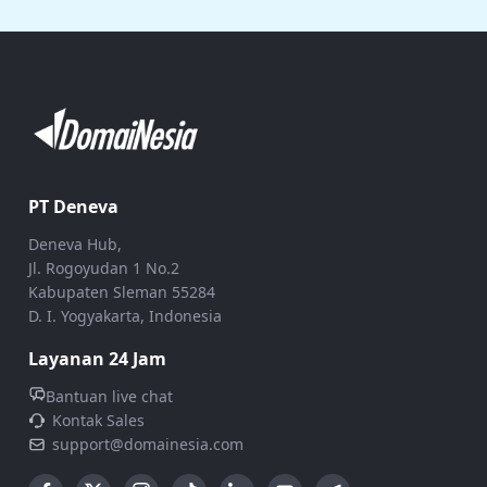
PT Deneva
Deneva Hub,
Jl. Rogoyudan 1 No.2
Kabupaten Sleman 55284
D. I. Yogyakarta, Indonesia
Layanan 24 Jam
Bantuan live chat
Kontak Sales
support@domainesia.com