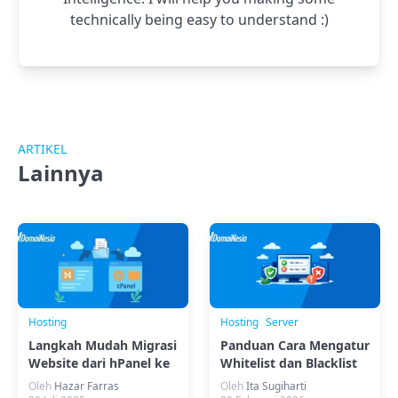
technically being easy to understand :)
ARTIKEL
Lainnya
Hosting
Hosting
Server
Langkah Mudah Migrasi
Panduan Cara Mengatur
Website dari hPanel ke
Whitelist dan Blacklist
cPanel
IP di aaPanel
Oleh
Hazar Farras
Oleh
Ita Sugiharti