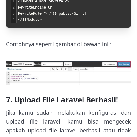
1
<IfModule 
mod
_
rewrite
.
c
>
2
RewriteEngine On
3
RewriteRule ^(.*)$ public/$1 [L]
4
</IfModule>
Contohnya seperti gambar di bawah ini :
7. Upload File Laravel Berhasil!
Jika kamu sudah melakukan konfigurasi dan
upload file laravel, kamu bisa mengecek
apakah upload file laravel berhasil atau tidak