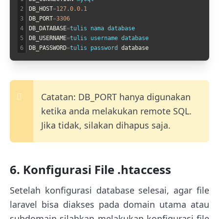
2
DB_HOST
=
127.0.0.1
3
DB_PORT
=
3306
4
DB_DATABASE
=
tulis 
nama 
database
5
DB_USERNAME
=
tulis 
username 
database
6
DB_PASSWORD
=
tulis 
password 
database
Catatan: DB_PORT hanya digunakan
ketika anda melakukan remote SQL.
Jika tidak, silakan dihapus saja.
6. Konfigurasi File .htaccess
Setelah konfigurasi database selesai, agar file
laravel bisa diakses pada domain utama atau
subdomain silahkan melakukan konfigurasi file