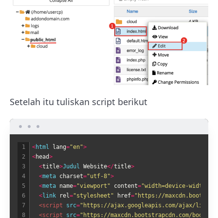
Setelah itu tuliskan script berikut
1
<
html 
lang
=
"en"
>
2
<
head
>
3
<
title
>
Judul 
Website
<
/
title
>
4
<
meta 
charset
=
"utf-8"
>
5
<
meta 
name
=
"viewport"
content
=
"width=device-width, i
6
<
link 
rel
=
"stylesheet"
href
=
"https://maxcdn.bootstra
7
<script 
src
=
"https://ajax.googleapis.com/ajax/libs/j
8
<script 
src
=
"https://maxcdn.bootstrapcdn.com/bootstr