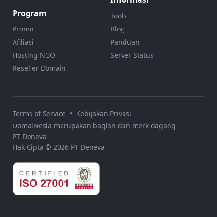
Program
Tools
Promo
Blog
Afiliasi
Panduan
Hosting NGO
Server Status
Reseller Domain
Terms of Service
•
Kebijakan Privasi
DomaiNesia merupakan bagian dan merk dagang
PT Deneva
Hak Cipta © 2026 PT Deneva