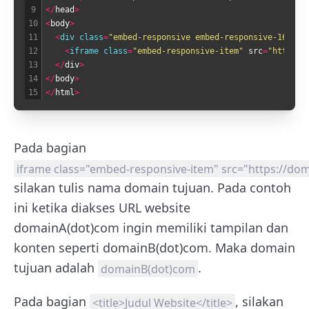
9
<
/
head
>
10
<
body
>
11
<
div 
class
=
"embed-responsive embed-responsive-16by9"
12
<
iframe 
class
=
"embed-responsive-item"
src
=
"https:/
13
<
/
div
>
14
<
/
body
>
15
<
/
html
>
Pada bagian
iframe class="embed-responsive-item" src="https://do
silakan tulis nama domain tujuan. Pada contoh
ini ketika diakses URL website
domainA(dot)com ingin memiliki tampilan dan
konten seperti domainB(dot)com. Maka domain
tujuan adalah
.
domainB(dot)com
Pada bagian
, silakan
<title>Judul Website</title>