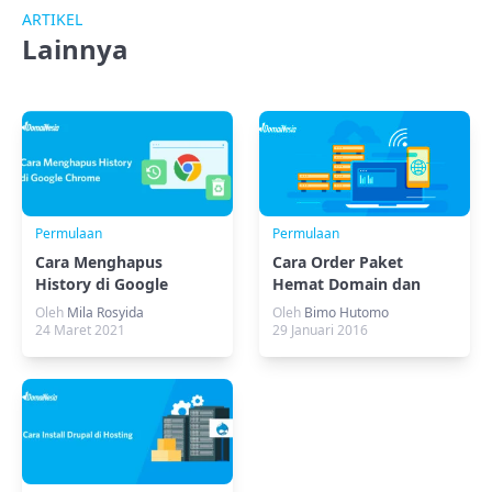
ARTIKEL
Lainnya
Permulaan
Permulaan
Cara Menghapus
Cara Order Paket
History di Google
Hemat Domain dan
Chrome
Hosting di DomaiNesia
Oleh
Mila Rosyida
Oleh
Bimo Hutomo
24 Maret 2021
29 Januari 2016