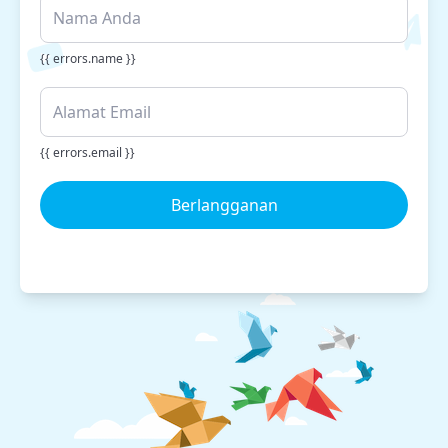
{{ errors.name }}
{{ errors.email }}
Berlangganan