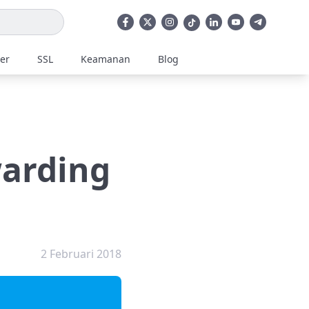
ler
SSL
Keamanan
Blog
warding
2 Februari 2018