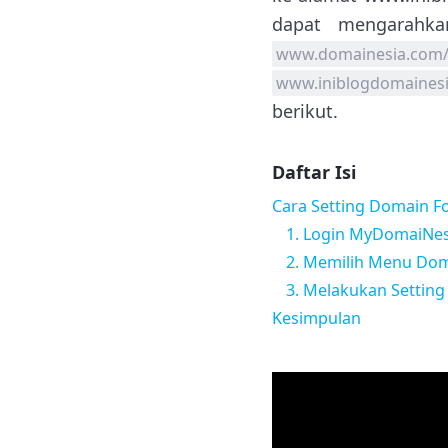
dapat mengarahka
www.domainesia.com/a
www.iniblogdomaines
berikut.
Daftar Isi
Cara Setting Domain F
1. Login MyDomaiNes
2. Memilih Menu Do
3. Melakukan Settin
Kesimpulan