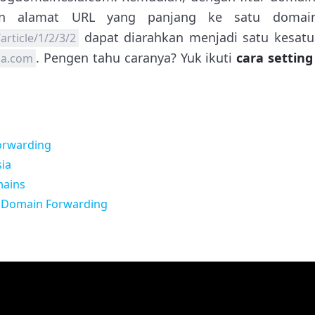
n alamat URL yang panjang ke satu domain
dapat diarahkan menjadi satu kesat
rticle/1/2/3/2
. Pengen tahu caranya? Yuk ikuti
cara settin
ia.com
orwarding
ia
mains
g Domain Forwarding