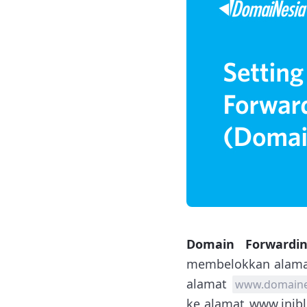
Domain Forwardi
membelokkan alamat
alamat
www.domaine
ke alamat www.inib