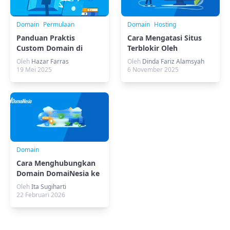
Domain
Permulaan
Domain
Hosting
Panduan Praktis
Cara Mengatasi Situs
Custom Domain di
Terblokir Oleh
Vercel Tanpa Ribet
TrustPositif Komdigi
Oleh
Hazar Farras
Oleh
Dinda Fariz Alamsyah
19 Mei 2025
6 November 2025
Domain
Cara Menghubungkan
Domain DomaiNesia ke
aaPanel, Mudah!
Oleh
Ita Sugiharti
22 Februari 2026