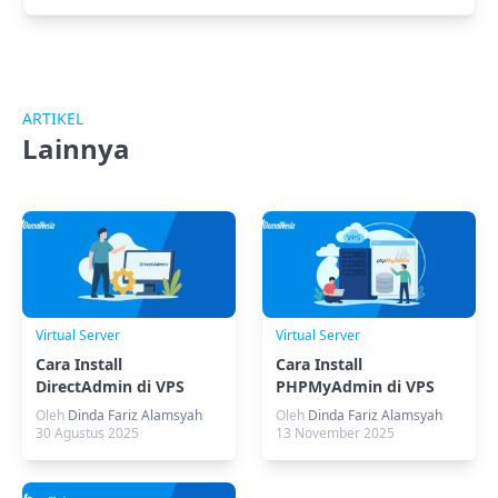
ARTIKEL
Lainnya
Virtual Server
Virtual Server
Cara Install
Cara Install
DirectAdmin di VPS
PHPMyAdmin di VPS
Ubuntu Untuk Kontrol
CentOS 9 Versi Stream
Oleh
Dinda Fariz Alamsyah
Oleh
Dinda Fariz Alamsyah
Panel
30 Agustus 2025
13 November 2025