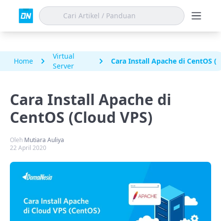
Virtual
Home
Cara Install Apache di CentOS (
Server
Cara Install Apache di
CentOS (Cloud VPS)
Oleh
Mutiara Auliya
22 April 2020