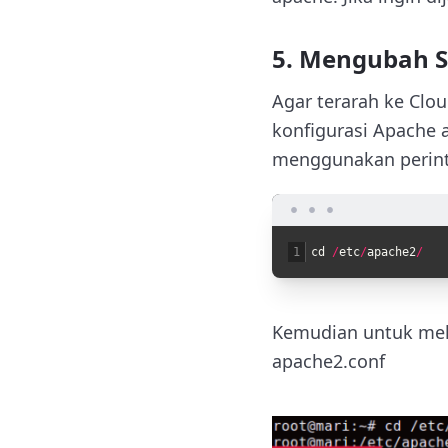
5. Mengubah S
Agar terarah ke Clo
konfigurasi Apache 
menggunakan perint
1
cd
/
etc
/
apache2
/
Kemudian untuk meli
apache2.conf