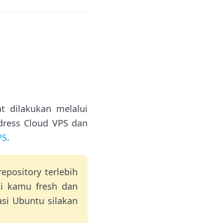
t dilakukan melalui
dress Cloud VPS dan
PS
.
epository terlebih
si kamu fresh dan
asi Ubuntu silakan