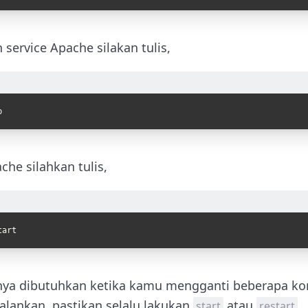
 service Apache silakan tulis,
p
he silahkan tulis,
tart
anya dibutuhkan ketika kamu mengganti beberapa kon
ijalankan, pastikan selalu lakukan
atau
.
start
restart