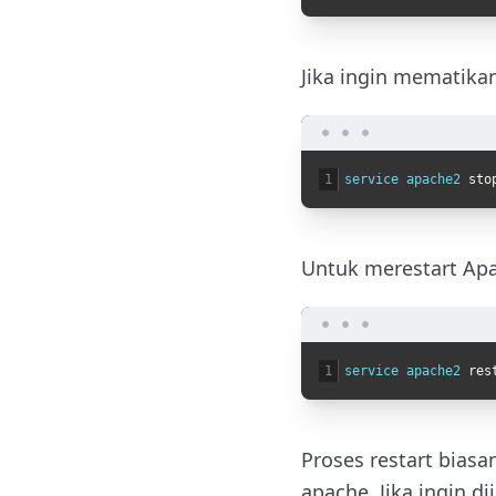
Jika ingin mematikan
1
service 
apache2 
sto
Untuk merestart Apac
1
service 
apache2 
res
Proses restart bias
apache. Jika ingin d