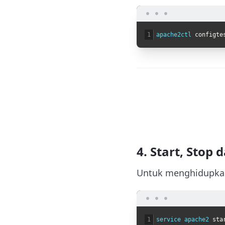
1
apache2ctl 
configte
4. Start, Stop
Untuk menghidupkan 
1
service 
apache2 
sta