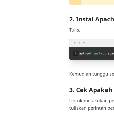
2. Instal Apac
Tulis,
1
apt
-
get 
install 
apa
Kemudian tunggu seb
3. Cek Apakah 
Untuk melakukan pe
tuliskan perintah ber