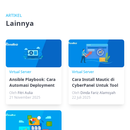
ARTIKEL
Lainnya
Virtual Server
Virtual Server
Ansible Playbook: Cara
Cara Install Mautic di
Automasi Deployment
CyberPanel Untuk Tool
Docker Secara Efisien
Marketing
Oleh
Fitri Aulia
Oleh
Dinda Fariz Alamsyah
21 November 2025
22 Juli 2025