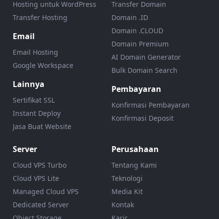
Hosting untuk WordPress
Transfer Domain
Transfer Hosting
Domain .ID
Domain .CLOUD
Email
Domain Premium
Email Hosting
AI Domain Generator
Google Workspace
Bulk Domain Search
Lainnya
Pembayaran
Sertifikat SSL
Konfirmasi Pembayaran
Instant Deploy
Konfirmasi Deposit
Jasa Buat Website
Server
Perusahaan
Cloud VPS Turbo
Tentang Kami
Cloud VPS Lite
Teknologi
Managed Cloud VPS
Media Kit
Dedicated Server
Kontak
Object Storage
Karir