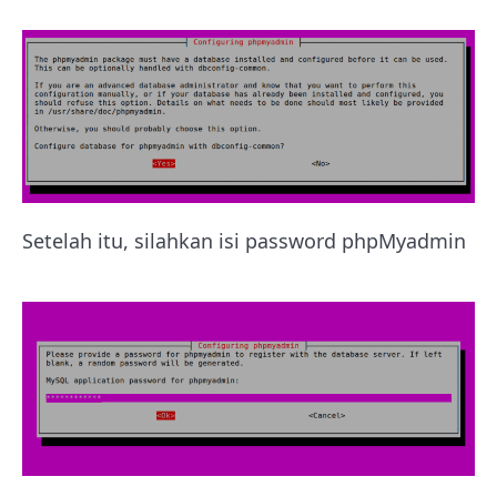
Setelah itu, silahkan isi password phpMyadmin