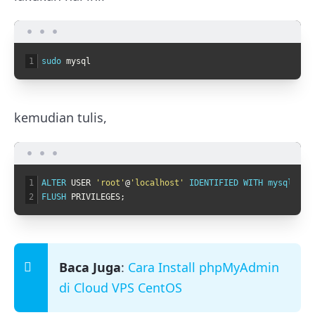
1
sudo 
mysql
kemudian tulis,
1
ALTER 
USER
'root'
@
'localhost'
IDENTIFIED 
WITH 
mysql_nat
2
FLUSH 
PRIVILEGES
;
Baca Juga
:
Cara Install phpMyAdmin
di Cloud VPS CentOS