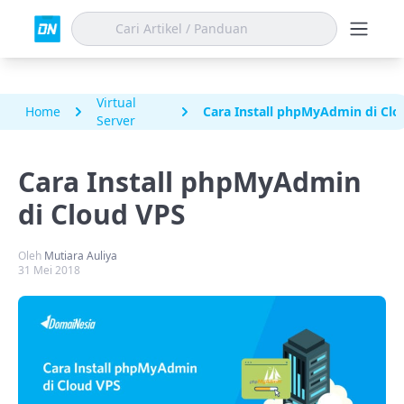
Virtual
Home
Cara Install phpMyAdmin di Clo
Server
Cara Install phpMyAdmin
di Cloud VPS
Oleh
Mutiara Auliya
31 Mei 2018