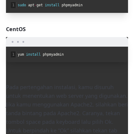
1
sudo 
apt
-
get
install 
phpmyadmin
CentOS
1
yum
install 
phpmyadmin
Pada pertengahan instalasi, kamu disuruh
untuk menentukan web server yang digunakan.
Jika kamu menggunakan Apache2, silahkan beri
tanda bintang pada Apache2. Caranya, tekan
tombol space pada keyboard lalu pilih Ok.
Untuk berpindah ke “Ok” silahkan tekan tab