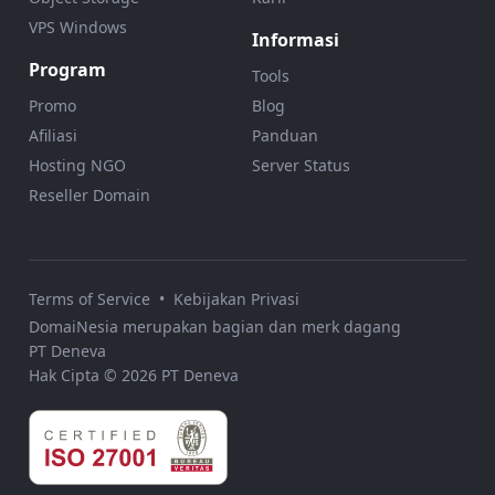
VPS Windows
Informasi
Program
Tools
Promo
Blog
Afiliasi
Panduan
Hosting NGO
Server Status
Reseller Domain
Terms of Service
•
Kebijakan Privasi
DomaiNesia merupakan bagian dan merk dagang
PT Deneva
Hak Cipta © 2026 PT Deneva