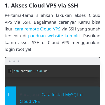
1. Akses Cloud VPS via SSH
Pertama-tama silahkan lakukan akses Cloud
VPS via SSH. Bagaimana caranya? Kamu bisa
ikuti
cara remote Cloud VPS
via SSH yang sudah
tersedia di
panduan website komplit
. Pastikan
kamu akses SSH di Cloud VPS menggunakan
login root ya!
1
ssh 
root
@
IP 
Cloud 
VPS
Baca Juga:
Cara Install MySQL di
Cloud VPS