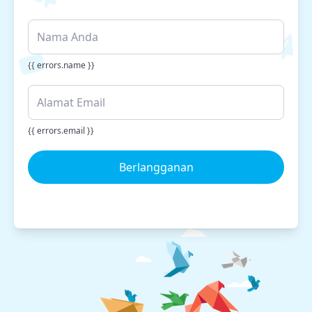
{{ errors.name }}
{{ errors.email }}
Berlangganan