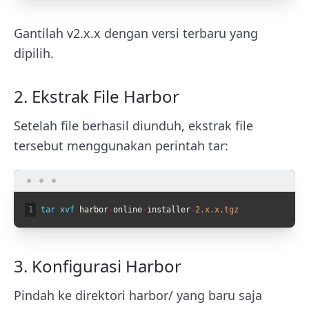
Gantilah
v2.x.x
dengan versi terbaru yang
dipilih.
2. Ekstrak File Harbor
Setelah file berhasil diunduh, ekstrak file
tersebut menggunakan perintah
tar
:
1
tar 
xvf 
harbor
-
online
-
installer
-
2.x.x.tgz
3. Konfigurasi Harbor
Pindah ke direktori harbor/ yang baru saja