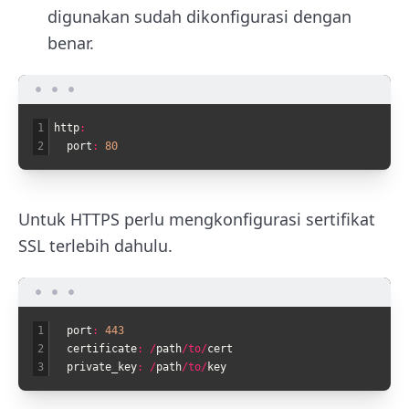
digunakan sudah dikonfigurasi dengan
benar.
1
http
:
2
port
:
80
Untuk HTTPS perlu mengkonfigurasi sertifikat
SSL terlebih dahulu.
1
port
:
443
2
certificate
:
/
path
/
to
/
cert
3
private_key
:
/
path
/
to
/
key