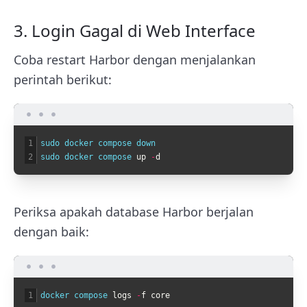
3. Login Gagal di Web Interface
Coba restart Harbor dengan menjalankan
perintah berikut:
1
sudo 
docker 
compose 
down
2
sudo 
docker 
compose 
up
-
d
Periksa apakah database Harbor berjalan
dengan baik:
1
docker 
compose 
logs
-
f
core