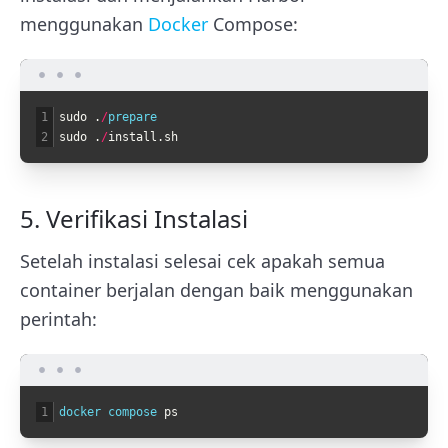
menggunakan
Docker
Compose:
1
sudo
.
/
prepare
2
sudo
.
/
install
.
sh
5. Verifikasi Instalasi
Setelah instalasi selesai cek apakah semua
container berjalan dengan baik menggunakan
perintah:
1
docker 
compose 
ps