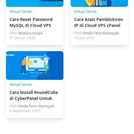
Virtual Server
Virtual Server
Cara Reset Password
Cara Atasi Pemblokiran
MySQL di Cloud VPS
IP di Cloud VPS cPanel
Dengan SSH
Oleh
Mutiara Auliya
Oleh
Dinda Fariz Alamsyah
31 Januari 2020
16 Juni 2025
Virtual Server
Cara Install RoundCube
di CyberPanel Untuk
Mail Server
Oleh
Dinda Fariz Alamsyah
9 September 2025