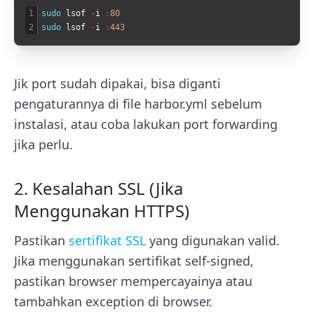
1
sudo 
lsof
-
i
:
80
2
sudo 
lsof
-
i
:
443
Jik port sudah dipakai, bisa diganti
pengaturannya di file
harbor.yml
sebelum
instalasi, atau coba lakukan port forwarding
jika perlu.
2. Kesalahan SSL (Jika
Menggunakan HTTPS)
Pastikan
sertifikat SSL
yang digunakan valid.
Jika menggunakan sertifikat self-signed,
pastikan browser mempercayainya atau
tambahkan exception di browser.