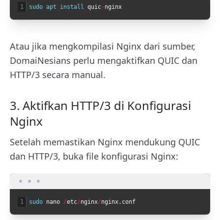
1
sudo 
apt 
install 
quic
-
nginx
Atau jika mengkompilasi Nginx dari sumber,
DomaiNesians perlu mengaktifkan QUIC dan
HTTP/3 secara manual.
3. Aktifkan HTTP/3 di Konfigurasi
Nginx
Setelah memastikan Nginx mendukung QUIC
dan HTTP/3, buka file konfigurasi Nginx:
1
sudo 
nano
/
etc
/
nginx
/
nginx
.
conf