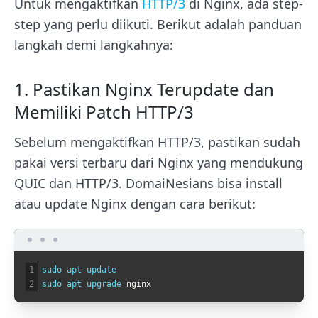
Untuk mengaktifkan
HTTP/3
di Nginx, ada step-
step yang perlu diikuti. Berikut adalah panduan
langkah demi langkahnya:
1. Pastikan Nginx Terupdate dan
Memiliki Patch HTTP/3
Sebelum mengaktifkan HTTP/3, pastikan sudah
pakai versi terbaru dari Nginx yang mendukung
QUIC dan HTTP/3. DomaiNesians bisa install
atau update Nginx dengan cara berikut:
1
sudo 
apt 
update
2
sudo 
apt 
upgrade 
nginx