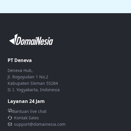
PT Deneva
Deneva Hub,
Jl. Rogoyudan 1 No.2
Kabupaten Sleman 55284
D. I. Yogyakarta, Indonesia
Layanan 24 Jam
Bantuan live chat
Kontak Sales
support@domainesia.com