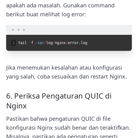
apakah ada masalah. Gunakan command
berikut buat melihat log error:
1
tail
-
f
/
var
/
log
/
nginx
/
error
.
log
Jika menemukan kesalahan atau konfigurasi
yang salah, coba sesuaikan dan restart Nginx.
6. Periksa Pengaturan QUIC di
Nginx
Pastikan bahwa pengaturan QUIC di file
konfigurasi Nginx sudah benar dan teraktifkan.
Misalnya, pastikan ada pengaturan seperti