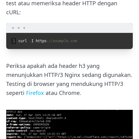
test atau memeriksa header HTTP dengan
cURL:
1
curl
-
I
https
:
//example.com
Periksa apakah ada header
h3
yang
menunjukkan HTTP/3 Nginx sedang digunakan.
Testing di browser yang mendukung HTTP/3
seperti
Firefox
atau Chrome.