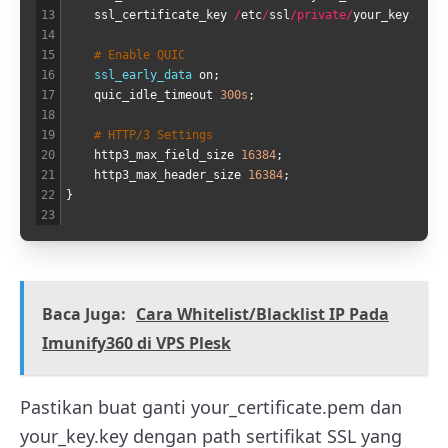
13
ssl_certificate_key
/
etc
/
ssl
/
private
/
your_key
.
key
;
14
15
# Enable QUIC
16
ssl_early_data 
on
;
17
quic_idle
_
timeout
300s
;
18
19
# HTTP/3 Settings
20
http3_max_field
_
size
16384
;
21
http3_max_header
_
size
16384
;
22
}
23
Baca Juga:
Cara Whitelist/Blacklist IP Pada
Imunify360 di VPS Plesk
Pastikan buat ganti
your_certificate.pem
dan
your_key.key
dengan path sertifikat SSL yang