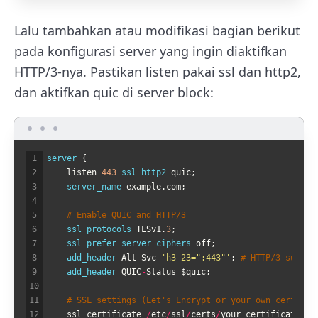
Lalu tambahkan atau modifikasi bagian berikut
pada konfigurasi server yang ingin diaktifkan
HTTP/3-nya. Pastikan
listen
pakai
ssl
dan
http2
,
dan aktifkan
quic
di
server
block:
1
server
{
2
listen
443
ssl 
http2 
quic
;
3
server_name 
example
.
com
;
4
5
# Enable QUIC and HTTP/3
6
ssl_protocols 
TLSv1
.
3
;
7
ssl_prefer_server_ciphers 
off
;
8
add_header 
Alt
-
Svc
'h3-23=":443"'
;
# HTTP/3 suppor
9
add_header 
QUIC
-
Status
$
quic
;
10
11
# SSL settings (Let's Encrypt or your own certs)
12
ssl_certificate
/
etc
/
ssl
/
certs
/
your_certificate
.
pe