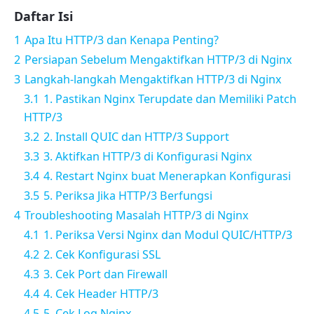
Daftar Isi
1
Apa Itu HTTP/3 dan Kenapa Penting?
2
Persiapan Sebelum Mengaktifkan HTTP/3 di Nginx
3
Langkah-langkah Mengaktifkan HTTP/3 di Nginx
3.1
1. Pastikan Nginx Terupdate dan Memiliki Patch
HTTP/3
3.2
2. Install QUIC dan HTTP/3 Support
3.3
3. Aktifkan HTTP/3 di Konfigurasi Nginx
3.4
4. Restart Nginx buat Menerapkan Konfigurasi
3.5
5. Periksa Jika HTTP/3 Berfungsi
4
Troubleshooting Masalah HTTP/3 di Nginx
4.1
1. Periksa Versi Nginx dan Modul QUIC/HTTP/3
4.2
2. Cek Konfigurasi SSL
4.3
3. Cek Port dan Firewall
4.4
4. Cek Header HTTP/3
4.5
5. Cek Log Nginx