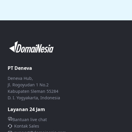
PT Deneva
Deneva Hub,
Jl. Rogoyudan 1 No.2
Kabupaten Sleman 55284
D. I. Yogyakarta, Indonesia
Layanan 24 Jam
Bantuan live chat
Kontak Sales