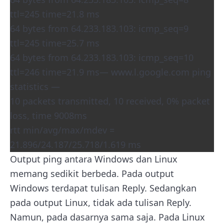
ttl=245 time=21.8 ms
64 bytes from 64.233.183.103: icmp_seq=9
ttl=245 time=25.7 ms
64 bytes from 64.233.183.103: icmp_seq=10
ttl=246 time=21.9 ms— www.l.google.com ping
statistics —
10 packets transmitted, 10 received, 0% packet
loss, time 9008ms
rtt min/avg/max/mdev =
21.896/24.187/25.718/1.619 ms
Output ping antara Windows dan Linux
memang sedikit berbeda. Pada output
Windows terdapat tulisan Reply. Sedangkan
pada output Linux, tidak ada tulisan Reply.
Namun, pada dasarnya sama saja. Pada Linux