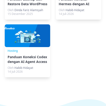
Restore Data WordPress
Hermes dengan AI
via Plugin & FTP
Agent Access (MCP)
Oleh
Dinda Fariz Alamsyah
Oleh
Habib Hidayat
DomaiNesia
15 Desember 2025
14 Juli 2026
Hosting
Panduan Koneksi Codex
dengan AI Agent Access
(MCP) DomaiNesia
Oleh
Habib Hidayat
14 Juli 2026