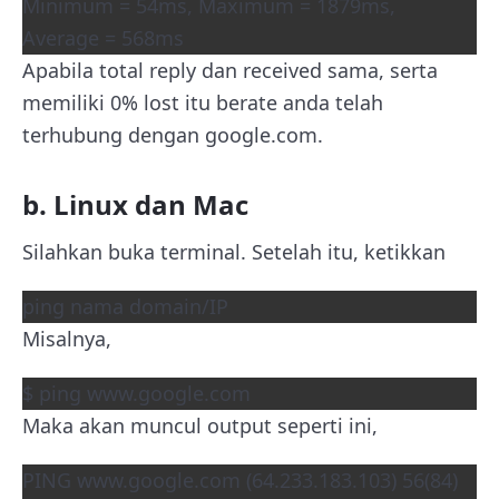
Minimum = 54ms, Maximum = 1879ms,
Average = 568ms
Apabila total reply dan received sama, serta
memiliki 0% lost itu berate anda telah
terhubung dengan google.com.
b. Linux dan Mac
Silahkan buka terminal. Setelah itu, ketikkan
ping nama domain/IP
Misalnya,
$ ping www.google.com
Maka akan muncul output seperti ini,
PING www.google.com (64.233.183.103) 56(84)