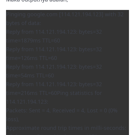
Pinging google.com [114.121.194.123] with 32
bytes of data:
Reply from 114.121.194.123: bytes=32
time=1879ms TTL=60
Reply from 114.121.194.123: bytes=32
time=126ms TTL=60
Reply from 114.121.194.123: bytes=32
time=54ms TTL=60
Reply from 114.121.194.123: bytes=32
time=216ms TTL=60Ping statistics for
114.121.194.123:
Packets: Sent = 4, Received = 4, Lost = 0 (0%
loss),
Approximate round trip times in milli-seconds: