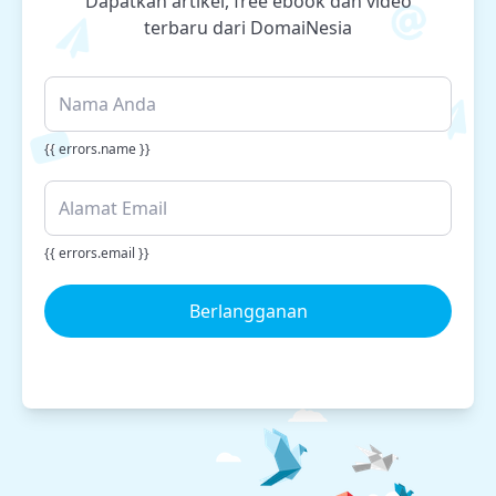
Dapatkan artikel, free ebook dan video
terbaru dari DomaiNesia
{{ errors.name }}
{{ errors.email }}
Berlangganan