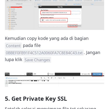
Kemudian copy kode yang ada di bagian
pada file
Content
. Jangan
0BBEF0FB91F4C512A0060FA7C8E84C43.txt
lupa klik
Save Changes
5. Get Private Key SSL
Setelah selesai menyimpan file.txt sekarang