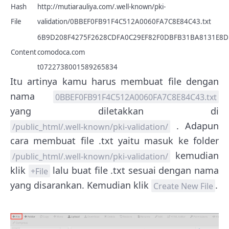
Hash
http://mutiarauliya.com/.well-known/pki-
File
validation/0BBEF0FB91F4C512A0060FA7C8E84C43.txt
6B9D208F4275F2628CDFA0C29EF82F0DBFB31BA8131E8D
Content
comodoca.com
t0722738001589265834
Itu artinya kamu harus membuat file dengan
nama
0BBEF0FB91F4C512A0060FA7C8E84C43.txt
yang diletakkan di
. Adapun
/public_html/.well-known/pki-validation/
cara membuat file .txt yaitu masuk ke folder
kemudian
/public_html/.well-known/pki-validation/
klik
lalu buat file .txt sesuai dengan nama
+File
yang disarankan. Kemudian klik
.
Create New File