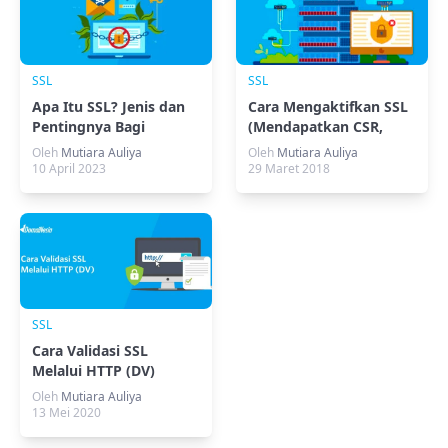
SSL
SSL
Apa Itu SSL? Jenis dan
Cara Mengaktifkan SSL
Pentingnya Bagi
(Mendapatkan CSR,
Website!
Private Key, CRT dan
Oleh
Mutiara Auliya
Oleh
Mutiara Auliya
CABUNDLE)
10 April 2023
29 Maret 2018
SSL
Cara Validasi SSL
Melalui HTTP (DV)
Oleh
Mutiara Auliya
13 Mei 2020