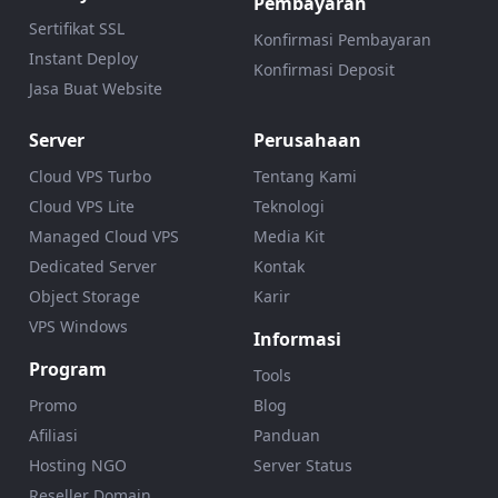
Pembayaran
Sertifikat SSL
Konfirmasi Pembayaran
Instant Deploy
Konfirmasi Deposit
Jasa Buat Website
Server
Perusahaan
Cloud VPS Turbo
Tentang Kami
Cloud VPS Lite
Teknologi
Managed Cloud VPS
Media Kit
Dedicated Server
Kontak
Object Storage
Karir
VPS Windows
Informasi
Program
Tools
Promo
Blog
Afiliasi
Panduan
Hosting NGO
Server Status
Reseller Domain