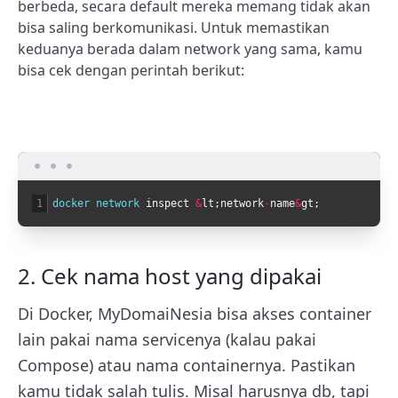
berbeda, secara default mereka memang tidak akan
bisa saling berkomunikasi. Untuk memastikan
keduanya berada dalam network yang sama, kamu
bisa cek dengan perintah berikut:
1
docker 
network 
inspect
&
lt
;
network
-
name
&
gt
;
2. Cek nama host yang dipakai
Di Docker, MyDomaiNesia bisa akses container
lain pakai nama servicenya (kalau pakai
Compose) atau nama containernya. Pastikan
kamu tidak salah tulis. Misal harusnya
db
, tapi