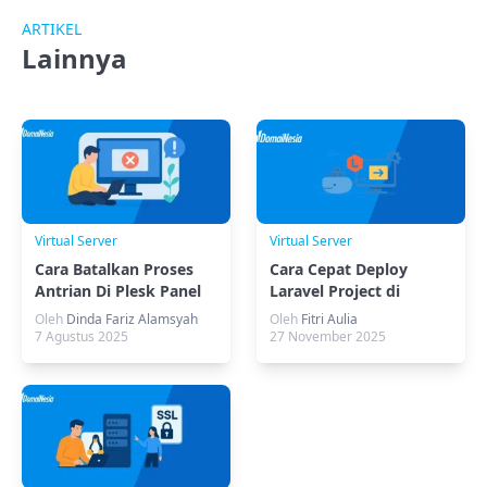
ARTIKEL
Lainnya
Virtual Server
Virtual Server
Cara Batalkan Proses
Cara Cepat Deploy
Antrian Di Plesk Panel
Laravel Project di
Saat Ada Eror
Docker
Oleh
Dinda Fariz Alamsyah
Oleh
Fitri Aulia
7 Agustus 2025
27 November 2025