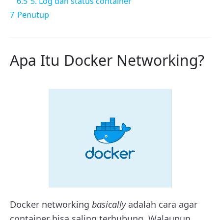
6.5
5. Log dan status container
7
Penutup
Apa Itu Docker Networking?
Docker networking
basically
adalah cara agar
container bisa saling terhubung. Walaupun