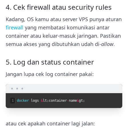
4. Cek firewall atau security rules
Kadang, OS kamu atau server VPS punya aturan
firewall
yang membatasi komunikasi antar
container atau keluar-masuk jaringan. Pastikan
semua akses yang dibutuhkan udah di-
allow
.
5. Log dan status container
Jangan lupa cek log container pakai:
1
docker 
logs
&
lt
;
container
-
name
&
gt
;
atau cek apakah container lagi jalan: