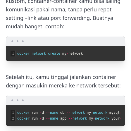
kustom, container-container kamu bisa saling
komunikasi pakai nama, tanpa perlu repot
setting
–link
atau port forwarding. Buatnya
mudah banget, contoh:
1
docker 
network 
create 
my
-
network
Setelah itu, kamu tinggal jalankan container
dengan masukin mereka ke network tersebut:
1
docker 
run
-
d
--
name 
db
--
network 
my
-
network 
mysql
:
5.5
2
docker 
run
-
d
--
name 
app
--
network 
my
-
network 
your
-
imag