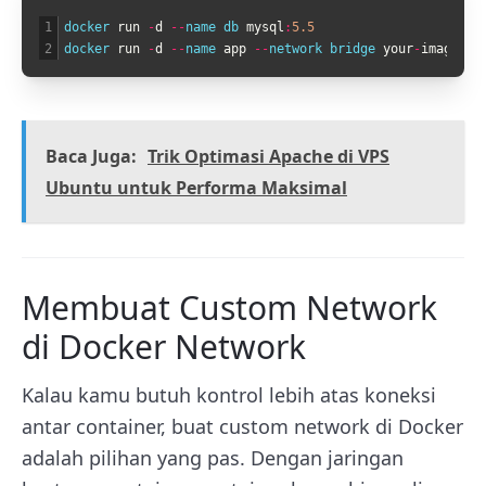
1
docker 
run
-
d
--
name 
db 
mysql
:
5.5
2
docker 
run
-
d
--
name 
app
--
network 
bridge 
your
-
image
-
ap
Baca Juga:
Trik Optimasi Apache di VPS
Ubuntu untuk Performa Maksimal
Membuat Custom Network
di Docker Network
Kalau kamu butuh kontrol lebih atas koneksi
antar container, buat custom network di Docker
adalah pilihan yang pas. Dengan jaringan