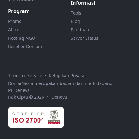
Informasi
Program
Tools
Promo
Blog
Afiliasi
Panduan
Hosting NGO
Server Status
Reseller Domain
Terms of Service
•
Kebijakan Privasi
DomaiNesia merupakan bagian dan merk dagang
PT Deneva
Hak Cipta © 2026 PT Deneva