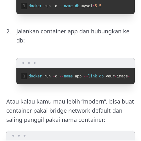
1
docker 
run
-
d
--
name 
db 
mysql
:
5.5
Jalankan container app dan hubungkan ke
db
:
1
docker 
run
-
d
--
name 
app
--
link 
db 
your
-
image
-
app
Atau kalau kamu mau lebih “modern”, bisa buat
container pakai bridge network default dan
saling panggil pakai nama container: