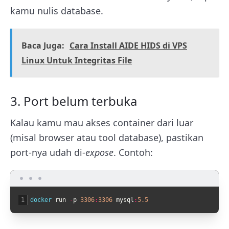
kamu nulis
database
.
Baca Juga:
Cara Install AIDE HIDS di VPS
Linux Untuk Integritas File
3. Port belum terbuka
Kalau kamu mau akses container dari luar
(misal browser atau tool database), pastikan
port-nya udah di-
expose
. Contoh:
1
docker 
run
-
p
3306
:
3306
mysql
:
5.5