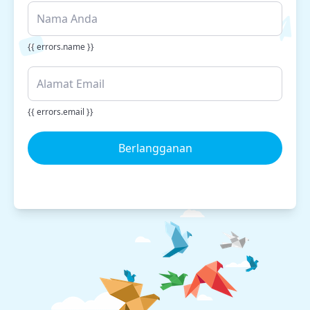
{{ errors.name }}
{{ errors.email }}
Berlangganan