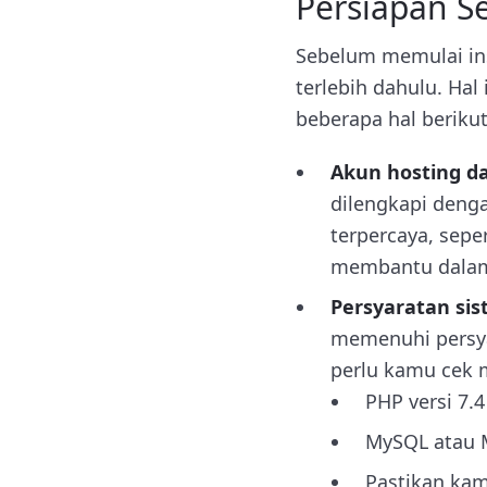
Persiapan S
Sebelum memulai ins
terlebih dahulu. Hal 
beberapa hal berikut
Akun hosting da
dilengkapi denga
terpercaya, sepe
membantu dalam 
Persyaratan si
memenuhi persya
perlu kamu cek m
PHP versi 7.4
MySQL atau 
Pastikan kam