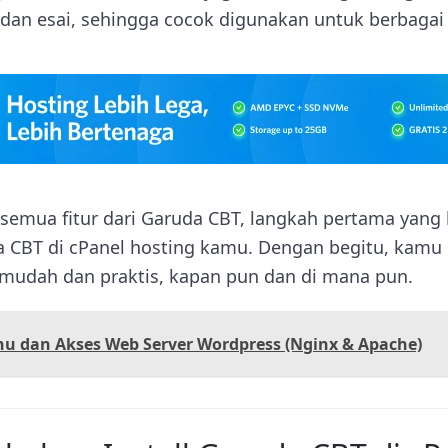
, dan esai, sehingga cocok digunakan untuk berbagai j
emua fitur dari Garuda CBT, langkah pertama yang
da CBT di cPanel hosting kamu. Dengan begitu, kamu 
 mudah dan praktis, kapan pun dan di mana pun.
hu dan Akses Web Server Wordpress (Nginx & Apache)