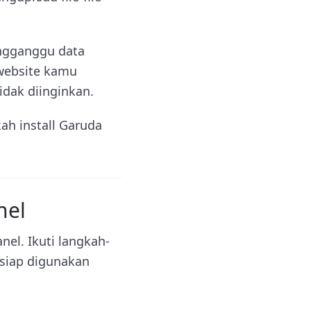
engganggu data
 website kamu
idak diinginkan.
ah install Garuda
nel
el. Ikuti langkah-
 siap digunakan