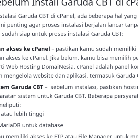
ebelum Install Garuda CBT di cP
talasi Garuda CBT di cPanel, ada beberapa hal yang 
ini penting agar proses instalasi berjalan lancar tan
 sudah siap untuk proses instalasi Garuda CBT:
n akses ke cPanel
– pastikan kamu sudah memiliki
n akses ke cPanel. Jika belum, kamu bisa memilih p
rti Web Hosting DomaiNesia. cPanel adalah panel ko
mengelola website dan aplikasi, termasuk Garuda
stem Garuda CBT
– sebelum instalasi, pastikan host
ratan sistem untuk Garuda CBT. Beberapa persyara
eliputi:
 atau lebih tinggi
MariaDB untuk database
u memiliki akses ke FTP atau File Manager untuk men