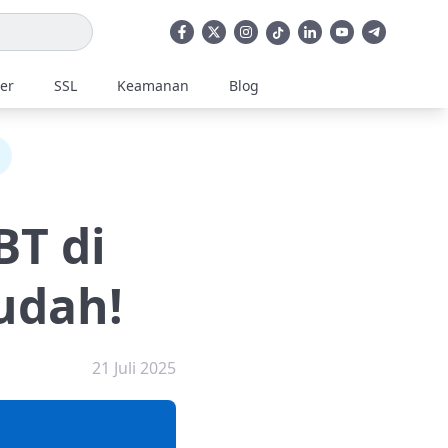
ler
SSL
Keamanan
Blog
BT di
udah!
21 Juli 2025