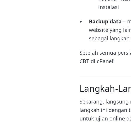
instalasi
Backup data
– 
website yang la
sebagai langkah 
Setelah semua persia
CBT di cPanel!
Langkah-Lan
Sekarang, langsung m
langkah ini dengan 
untuk ujian online d