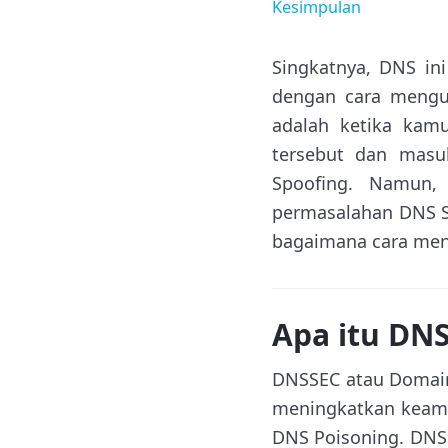
Kesimpulan
Singkatnya, DNS i
dengan cara mengu
adalah ketika kam
tersebut dan masu
Spoofing. Namun,
permasalahan DNS Sp
bagaimana cara men
Apa itu DN
DNSSEC atau Domain
meningkatkan keama
DNS Poisoning. DNSS