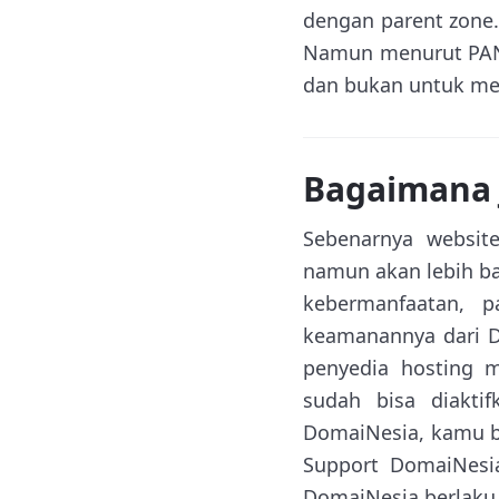
dengan parent zone
Namun menurut PAND
dan bukan untuk me
Bagaimana 
Sebenarnya websit
namun akan lebih bai
kebermanfaatan, 
keamanannya dari D
penyedia hosting m
sudah bisa diakti
DomaiNesia, kamu b
Support DomaiNesi
DomaiNesia berlaku