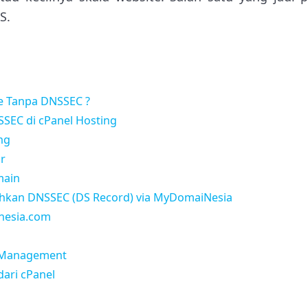
S.
e Tanpa DNSSEC ?
SEC di cPanel Hosting
ng
or
main
kan DNSSEC (DS Record) via MyDomaiNesia
inesia.com
 Management
ari cPanel