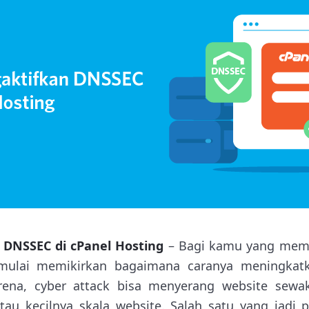
 DNSSEC di cPanel Hosting
– Bagi kamu yang memil
mulai memikirkan bagaimana caranya meningka
arena, cyber attack bisa menyerang website sewa
tau kecilnya skala website. Salah satu yang jadi 