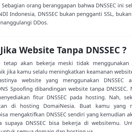
. Sebagian orang beranggapan bahwa DNSSEC ini seb
I Indonesia, DNSSEC bukan pengganti SSL, bukan u
nanggulangi DDos.
Jika Website Tanpa DNSSEC ?
e tetap akan bekerja meski tidak menggunaka
k jika kamu selalu meningkatkan keamanan website. J
pastinya website yang menggunakan DNSSEC ak
NS Spoofing dibandingan website tanpa DNSSEC.
enyediakan fitur DNSSEC pada hosting. Nah, se
fkan di hosting DomaiNesia. Buat kamu yang m
isa mengaktifkan DNSSEC sendiri yang kemudian ak
a supaya DNSSEC bisa bekerja di websitemu. Unt
 untuk semua domain dan hosting ya …