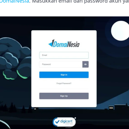
 DomaiNesia
. Masukkan email dan password akun y