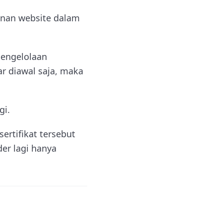
manan website dalam
pengelolaan
r diawal saja, maka
gi.
ertifikat tersebut
er lagi hanya