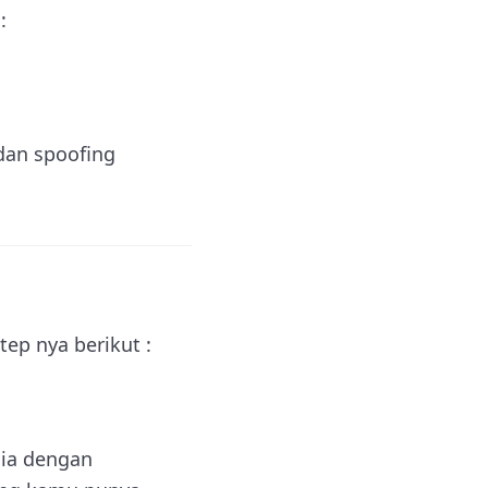
:
 dan spoofing
tep nya berikut :
sia dengan