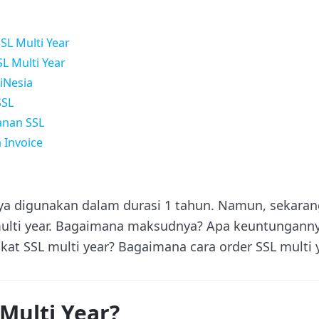
L Multi Year
SL Multi Year
iNesia
SSL
anan SSL
 Invoice
anya digunakan dalam durasi 1 tahun. Namun, sekaran
 multi year. Bagaimana maksudnya? Apa keuntunganny
kat SSL multi year? Bagaimana cara order SSL multi 
 Multi Year?