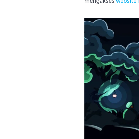
mengakses
website