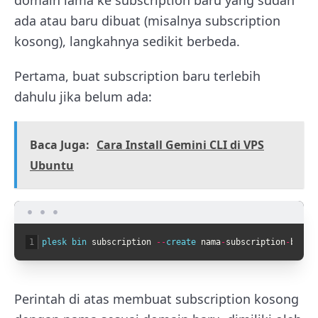
ada atau baru dibuat (misalnya subscription
kosong), langkahnya sedikit berbeda.
Pertama, buat subscription baru terlebih
dahulu jika belum ada:
Baca Juga:
Cara Install Gemini CLI di VPS
Ubuntu
1
plesk 
bin 
subscription
--
create 
nama
-
subscription
-
baru
.
Perintah di atas membuat subscription kosong