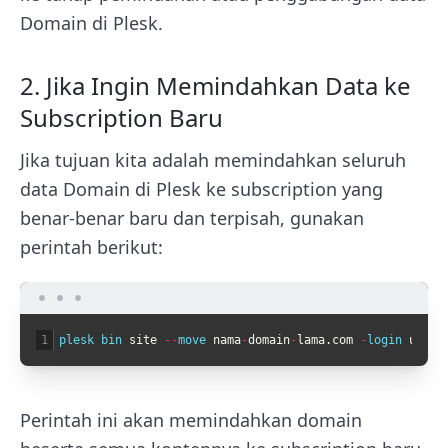
Domain di Plesk.
2. Jika Ingin Memindahkan Data ke
Subscription Baru
Jika tujuan kita adalah memindahkan seluruh
data Domain di Plesk ke subscription yang
benar-benar baru dan terpisah, gunakan
perintah berikut:
1
plesk 
bin 
site
--
move 
nama
-
domain
-
lama
.
com
-
login 
usern
Perintah ini akan memindahkan domain