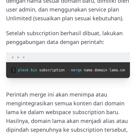
dengan nama sesuai domain baru, dimiliki oleh
user admin, dan menggunakan service plan
Unlimited (sesuaikan plan sesuai kebutuhan).
Setelah subscription berhasil dibuat, lakukan
penggabungan data dengan perintah:
1
plesk 
bin 
subscription
--
merge 
nama
-
domain
-
lama
.
com
-
we
Perintah merge ini akan menimpa atau
mengintegrasikan semua konten dari domain
lama ke dalam webspace subscription baru.
Hasilnya, domain lama akan menjadi alias atau
dipindah sepenuhnya ke subscription tersebut,