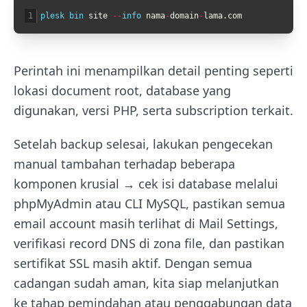
1
plesk 
bin 
site
--
info 
nama
-
domain
-
lama
.
com
Perintah ini menampilkan detail penting seperti
lokasi document root, database yang
digunakan, versi PHP, serta subscription terkait.
Setelah backup selesai, lakukan pengecekan
manual tambahan terhadap beberapa
komponen krusial → cek isi database melalui
phpMyAdmin atau CLI MySQL, pastikan semua
email account masih terlihat di Mail Settings,
verifikasi record DNS di zona file, dan pastikan
sertifikat SSL masih aktif. Dengan semua
cadangan sudah aman, kita siap melanjutkan
ke tahap pemindahan atau penggabungan data