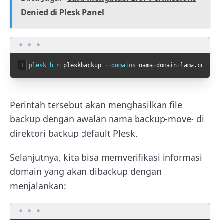
Denied di Plesk Panel
1
plesk 
bin 
pleskbackup
--
domains 
nama
-
domain
-
lama
.
com
-
d
Perintah tersebut akan menghasilkan file
backup dengan awalan nama backup-move- di
direktori backup default Plesk.
Selanjutnya, kita bisa memverifikasi informasi
domain yang akan dibackup dengan
menjalankan: