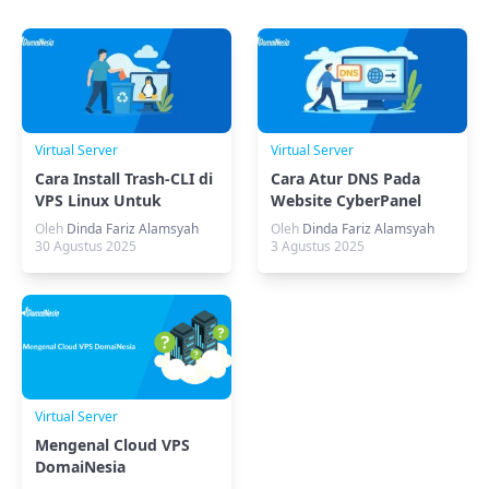
Virtual Server
Virtual Server
Cara Install Trash-CLI di
Cara Atur DNS Pada
VPS Linux Untuk
Website CyberPanel
Simpan Sampah
Agar Dapat Diakses
Oleh
Dinda Fariz Alamsyah
Oleh
Dinda Fariz Alamsyah
30 Agustus 2025
3 Agustus 2025
Virtual Server
Mengenal Cloud VPS
DomaiNesia