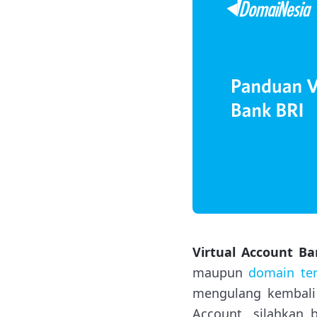
Virtual Account B
maupun
domain ter
mengulang kembali 
Account, silahkan