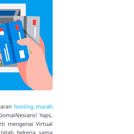
yaran
hosting murah
omaiNesians! Yaps,
ti mengenai Virtual
telah bekerja sama