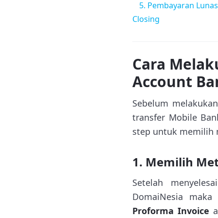
5. Pembayaran Lunas
Closing
Cara Melak
Account Ba
Sebelum melakukan t
transfer Mobile Ban
step untuk memilih 
1. Memilih Me
Setelah menyeles
DomaiNesia maka a
Proforma Invoice
a