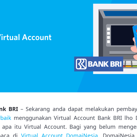
ank BRI
– Sekarang anda dapat melakukan pemba
baik
menggunakan Virtual Account Bank BRI lho D
apa itu Virtual Account. Bagi yang belum menger
 baca di
Virtual Account DomaiNesia
. DomaiNesia 