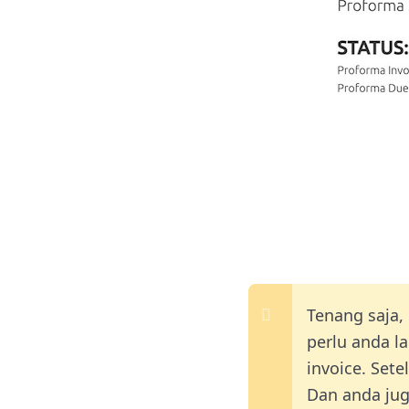
Tenang saja,
perlu anda l
invoice. Set
Dan anda jug