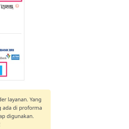
er layanan. Yang
 ada di proforma
iap digunakan.
!