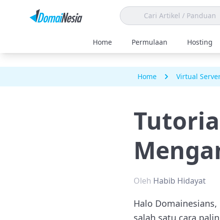
Home
Permulaan
Hosting
Home
Virtual Serve
Tutori
Menga
Oleh
Habib Hidayat
Halo Domainesians, 
salah satu cara pal