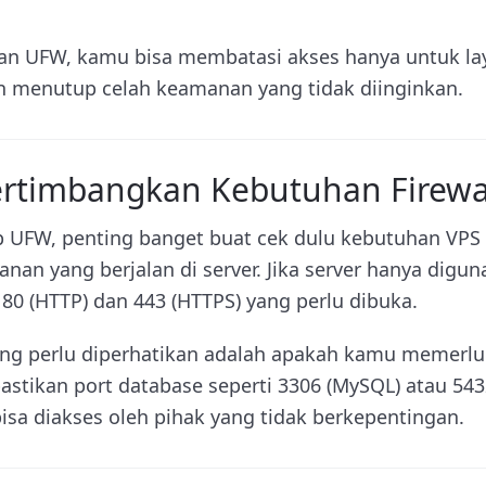
 UFW, kamu bisa membatasi akses hanya untuk lay
n menutup celah keamanan yang tidak diinginkan.
rtimbangkan Kebutuhan Firewa
 UFW, penting banget buat cek dulu kebutuhan VPS
yanan yang berjalan di server. Jika server hanya digu
80 (HTTP) dan 443 (HTTPS) yang perlu dibuka.
n yang perlu diperhatikan adalah apakah kamu memerl
k, pastikan port database seperti 3306 (MySQL) atau 54
bisa diakses oleh pihak yang tidak berkepentingan.