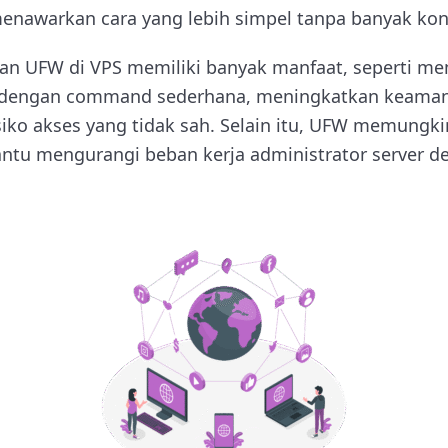
enawarkan cara yang lebih simpel tanpa banyak ko
n UFW di VPS memiliki banyak manfaat, seperti 
 dengan command sederhana, meningkatkan keamana
siko akses yang tidak sah. Selain itu, UFW memungk
ntu mengurangi beban kerja administrator server d