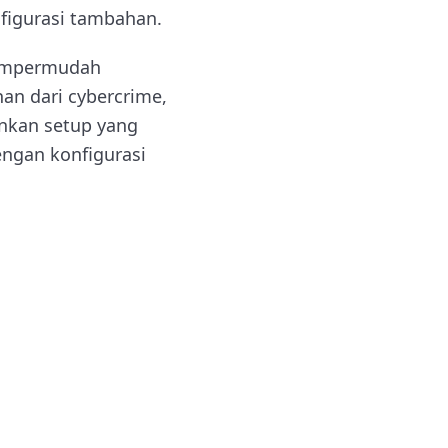
nfigurasi tambahan.
mempermudah
n dari cybercrime,
inkan setup yang
engan konfigurasi