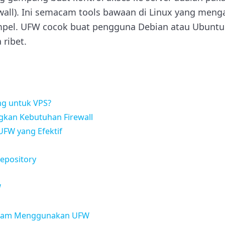
wall). Ini semacam tools bawaan di Linux yang men
 simpel. UFW cocok buat pengguna Debian atau Ubunt
 ribet.
g untuk VPS?
kan Kebutuhan Firewall
 UFW yang Efektif
Repository
W
lam Menggunakan UFW