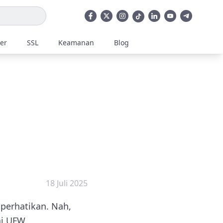
ler
SSL
Keamanan
Blog
18 Juli 2025
perhatikan. Nah,
ai UFW