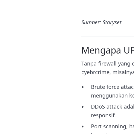
Sumber: Storyset
Mengapa UF
Tanpa firewall yang 
cyebrcrime, misalny
Brute force atta
menggunakan ko
DDoS attack adal
responsif.
Port scanning, h