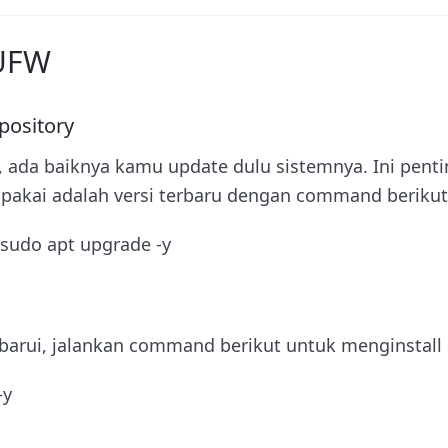
 UFW
pository
, ada baiknya kamu update dulu sistemnya. Ini pen
pakai adalah versi terbaru dengan command berikut
sudo apt upgrade -y
rbarui, jalankan command berikut untuk menginstall
-y