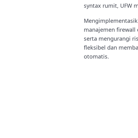
syntax rumit, UFW m
Mengimplementasika
manajemen firewall
serta mengurangi ri
fleksibel dan memba
otomatis.