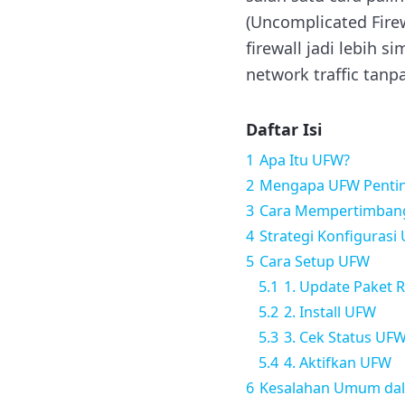
(Uncomplicated Fire
firewall jadi lebih
network traffic tanpa
Daftar Isi
1
Apa Itu UFW?
2
Mengapa UFW Pentin
3
Cara Mempertimbang
4
Strategi Konfigurasi
5
Cara Setup UFW
5.1
1. Update Paket 
5.2
2. Install UFW
5.3
3. Cek Status UF
5.4
4. Aktifkan UFW
6
Kesalahan Umum da