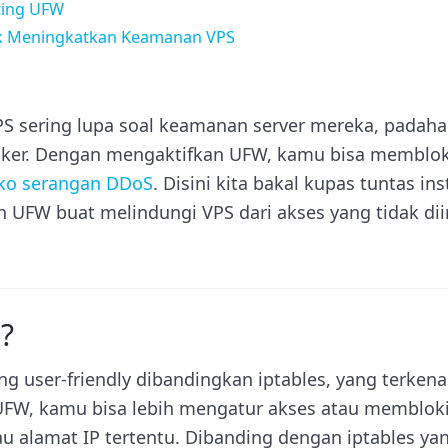
ting UFW
k Meningkatkan Keamanan VPS
 sering lupa soal keamanan server mereka, padahal i
acker. Dengan mengaktifkan UFW, kamu bisa membloki
iko serangan DDoS
. Disini kita bakal kupas tuntas ins
UFW buat melindungi VPS dari akses yang tidak dii
?
g user-friendly dibandingkan iptables, yang terkenal
UFW, kamu bisa lebih mengatur akses atau membloki
au alamat IP tertentu. Dibanding dengan iptables 