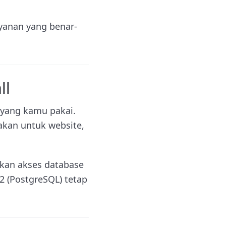
anan yang benar-
ll
 yang kamu pakai.
nakan untuk website,
ukan akses database
32 (PostgreSQL) tetap