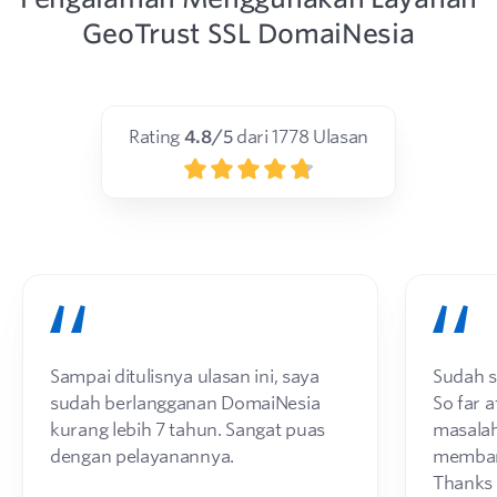
GeoTrust SSL DomaiNesia
Rating
4.8
/5
dari
1778
Ulasan
Sampai ditulisnya ulasan ini, saya
Sudah s
sudah berlangganan DomaiNesia
So far a
kurang lebih 7 tahun. Sangat puas
masalah
dengan pelayanannya.
membant
Thanks