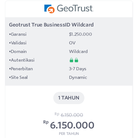
Geotrust True BusinessID Wildcard
•
Garansi
$1.250.000
•
Validasi
OV
•
Domain
Wildcard
•
Autentikasi
•
Penerbitan
3-7 Days
•
Site Seal
Dynamic
1 TAHUN
Rp
6.150.000
Rp
6.150.000
PER TAHUN