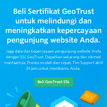
Apakah SSL GeoTrust Mempengaruhi
Beli Sertifikat GeoTrust
5
Kecepatan Website?
untuk melindungi dan
Apakah Ada Perbedaan Antara SSL GeoTrust
meningkatkan kepercayaan
6
dan Sertifikat SSL Lainnya?
pengunjung website Anda.
Berapa Lama Waktu yang Dibutuhkan untuk
7
Jaga data dan kepercayaan pengunjung website Anda
Menginstal SSL GeoTrust?
dengan SSL GeoTrust. Dapatkan sekarang dan nikmati
manfaatnya. Proses mudah dan cepat, Tim Support aktif
Apa yang Harus Dilakukan Jika Sertifikat SSL
24 jam untuk membantu Anda.
8
GeoTrust Kadaluarsa?
Beli GeoTrust SSL