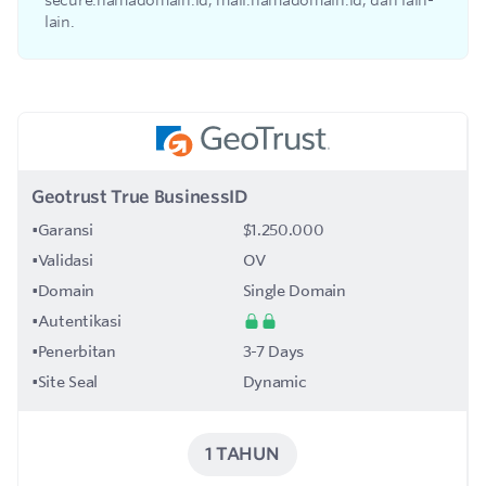
secure.namadomain.id, mail.namadomain.id, dan lain-
lain.
Geotrust True BusinessID
•
Garansi
$1.250.000
•
Validasi
OV
•
Domain
Single Domain
•
Autentikasi
•
Penerbitan
3-7 Days
•
Site Seal
Dynamic
1 TAHUN