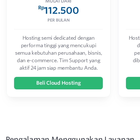
MULAI DARI
Rp
112.500
PER BULAN
Hosting semi dedicated dengan
Host
performa tinggi yang mencukupi
d
semua kebutuhan perusahaan, bisnis,
pe
dan e-commerce. Tim Support yang
di
aktif 24 jam siap membantu Anda.
Beli Cloud Hosting
Pengalaman Menggunakan Layanan