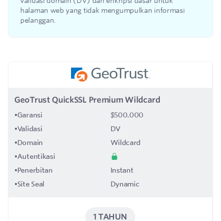
validasi domain (DV) dan enkripsi dasar untuk
halaman web yang tidak mengumpulkan informasi
pelanggan.
GeoTrust QuickSSL Premium Wildcard
•
Garansi
$500.000
•
Validasi
DV
•
Domain
Wildcard
•
Autentikasi
•
Penerbitan
Instant
•
Site Seal
Dynamic
1 TAHUN