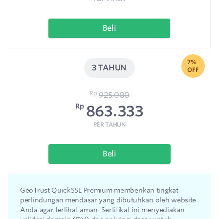
Beli
7%
3 TAHUN
OFF
Rp
925.000
Rp
863.333
PER TAHUN
Beli
GeoTrust QuickSSL Premium memberikan tingkat
perlindungan mendasar yang dibutuhkan oleh website
Anda agar terlihat aman. Sertifikat ini menyediakan