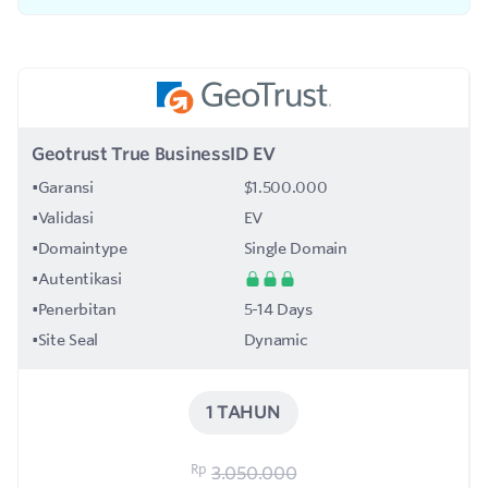
Geotrust True BusinessID EV
•
Garansi
$1.500.000
•
Validasi
EV
•
Domaintype
Single Domain
•
Autentikasi
•
Penerbitan
5-14 Days
•
Site Seal
Dynamic
1 TAHUN
Rp
3.050.000