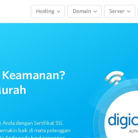
Hosting
Domain
Server
 Keamanan?
Murah
 Anda dengan Sertifikat SSL
semakin baik di mata pelanggan
te Anda pada hasil pencarian