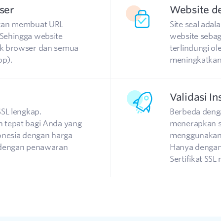
ser
Website de
akan membuat URL
Site seal adal
Sehingga website
website sebag
ak browser dan semua
terlindungi ol
op).
meningkatkan 
Validasi In
SSL lengkap.
Berbeda dengan
 tepat bagi Anda yang
menerapkan si
onesia dengan harga
menggunakan 
h dengan penawaran
Hanya dengan
Sertifikat SSL 