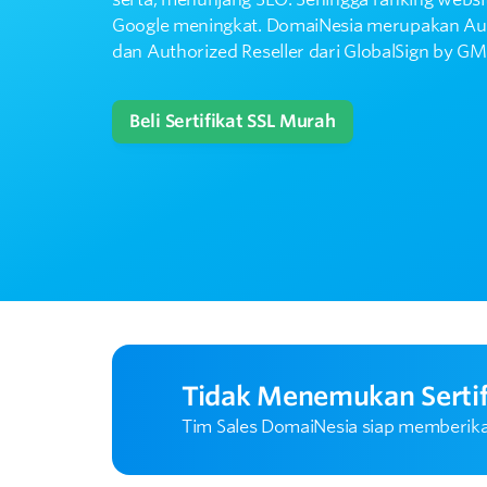
Google meningkat. DomaiNesia merupakan Auth
dan Authorized Reseller dari GlobalSign by G
Beli Sertifikat SSL Murah
Tidak Menemukan Sertif
Tim Sales DomaiNesia siap memberikan 