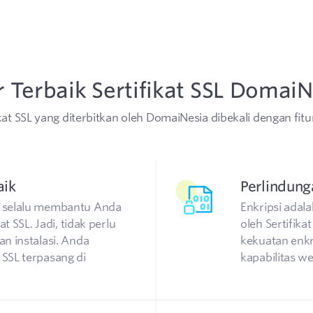
r Terbaik Sertifikat SSL Domai
ikat SSL yang diterbitkan oleh DomaiNesia dibekali dengan fitur
aik
Perlindung
 selalu membantu Anda
Enkripsi adal
t SSL. Jadi, tidak perlu
oleh Sertifika
n instalasi. Anda
kekuatan enkr
SSL terpasang di
kapabilitas w