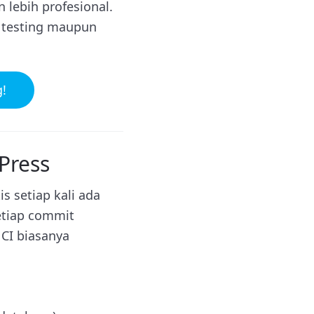
lebih profesional.
n testing maupun
!
Press
s setiap kali ada
etiap commit
CI biasanya