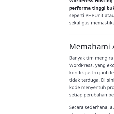
WordPress Hosting 
performa tinggi buk
seperti PHPUnit ata
sekaligus memastik
Memahami A
Banyak tim mengira a
WordPress, yang eko
konflik justru jauh l
tidak terduga. Di s
kode menyentuh pro
setiap perubahan b
Secara sederhana, a