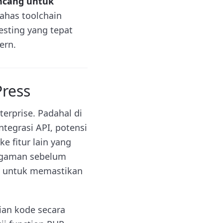
ancang untuk
has toolchain
esting yang tepat
ern.
ress
erprise. Padahal di
tegrasi API, potensi
ke fitur lain yang
engaman sebelum
i untuk memastikan
ian kode secara