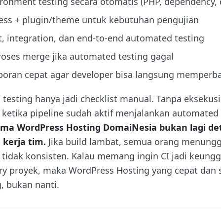
ronment testing secara otomatis (PHP, dependency, 
ress + plugin/theme untuk kebutuhan pengujian
, integration, dan end-to-end automated testing
oses merge jika automated testing gagal
poran cepat agar developer bisa langsung memperba
testing hanya jadi checklist manual. Tanpa eksekus
n ketika pipeline sudah aktif menjalankan automated t
ma WordPress Hosting DomaiNesia bukan lagi detai
kerja tim.
Jika build lambat, semua orang menunggu.
isa tidak konsisten. Kalau memang ingin CI jadi keung
y proyek, maka WordPress Hosting yang cepat dan s
, bukan nanti.