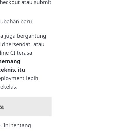
checkout atau submit
erubahan baru.
Ia juga bergantung
ld tersendat, atau
line CI terasa
 memang
eknis, itu
eployment lebih
sekelas.
ya
. Ini tentang