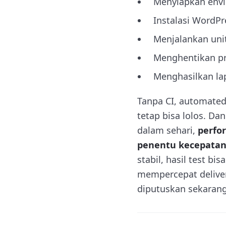
Menyiapkan envi
Instalasi WordP
Menjalankan unit
Menghentikan pr
Menghasilkan la
Tanpa CI, automated 
tetap bisa lolos. Da
dalam sehari,
perfor
penentu kecepatan 
stabil, hasil test b
mempercepat deliver
diputuskan sekarang