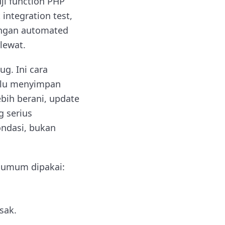
ji function PHP
integration test,
engan automated
lewat.
g. Ini cara
lalu menyimpan
bih berani, update
g serius
ndasi, bukan
g umum dipakai:
sak.