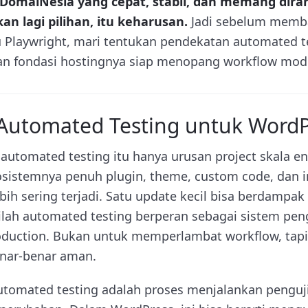
DomaiNesia yang cepat, stabil, dan memang dir
an lagi pilihan, itu keharusan.
Jadi sebelum memba
u Playwright, mari tentukan pendekatan automated t
an fondasi hostingnya siap menopang workflow mod
utomated Testing untuk WordP
utomated testing itu hanya urusan project skala ent
sistemnya penuh plugin, theme, custom code, dan in
ebih sering terjadi. Satu update kecil bisa berdampak 
inilah automated testing berperan sebagai sistem p
duction. Bukan untuk memperlambat workflow, tap
enar-benar aman.
utomated testing adalah proses menjalankan penguj