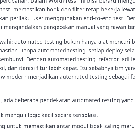
 perubahan. Dalam WordPress, ini bisa berarti mengu
est, memastikan hook dan filter tetap bekerja lewat 
kan perilaku user menggunakan end-to-end test. D
lagi mengandalkan pengecekan manual yang rawan ter
wahi: automated testing bukan hanya alat mencari bu
astian. Tanpa automated testing, setiap deploy se
embunyi. Dengan automated testing, refactor jadi le
ol, dan iterasi fitur lebih cepat. Itu sebabnya tim yan
 modern menjadikan automated testing sebagai fo
i, ada beberapa pendekatan automated testing yan
k menguji logic kecil secara terisolasi.
ing untuk memastikan antar modul tidak saling meru