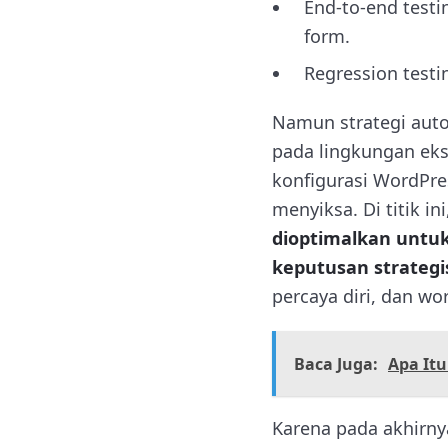
End-to-end testi
form.
Regression testi
Namun strategi auto
pada lingkungan ekse
konfigurasi WordPres
menyiksa. Di titik ini
dioptimalkan untuk
keputusan strategi
percaya diri, dan wo
Baca Juga:
Apa It
Karena pada akhirnya