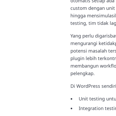
otomatis setiap ada
custom dengan unit t
hingga mensimulasi
testing, tim tidak 
Yang perlu digarisba
mengurangi ketidakp
potensi masalah ters
plugin lebih terkontr
membangun workflow
pelengkap.
Di WordPress sendir
Unit testing untu
Integration test