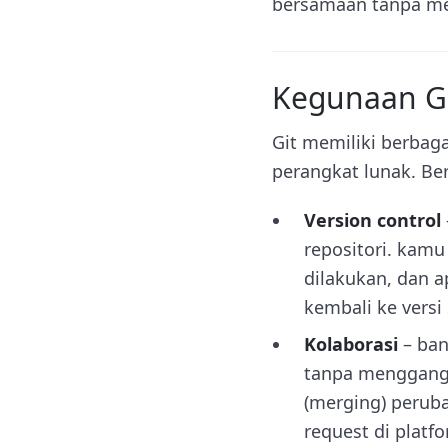
bersamaan tanpa me
Kegunaan G
Git memiliki berba
perangkat lunak. Be
Version control
repositori. kam
dilakukan, dan a
kembali ke versi
Kolaborasi
– ban
tanpa menggang
(merging) perub
request di plat