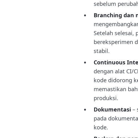
sebelum peruba
Branching dan 
mengembangkan 
Setelah selesai
bereksperimen d
stabil.
Continuous Int
dengan alat CI/C
kode didorong ke
memastikan bahw
produksi.
Dokumentasi
– 
pada dokumentas
kode.