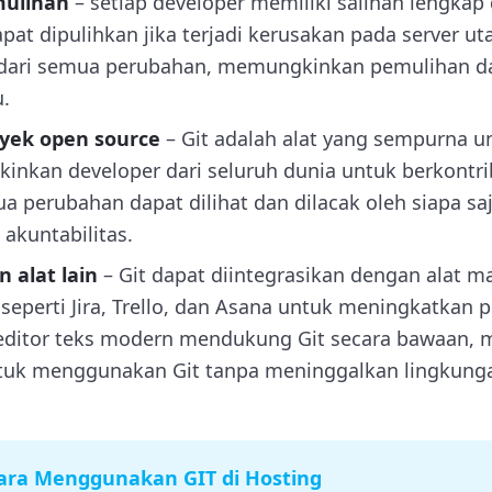
mulihan
– setiap developer memiliki salinan lengkap d
pat dipulihkan jika terjadi kerusakan pada server 
 dari semua perubahan, memungkinkan pemulihan da
.
yek open source
– Git adalah alat yang sempurna u
inkan developer dari seluruh dunia untuk berkontri
 perubahan dapat dilihat dan dilacak oleh siapa s
 akuntabilitas.
 alat lain
– Git dapat diintegrasikan dengan alat 
seperti Jira, Trello, dan Asana untuk meningkatkan p
editor teks modern mendukung Git secara bawaan
uk menggunakan Git tanpa meninggalkan lingkun
ara Menggunakan GIT di Hosting