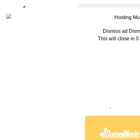
Dismiss ad
Dism
This will close in
0
Home
Tips
Ca
Cara Muda
Manfaatn
Oleh
Adisty C. Putri