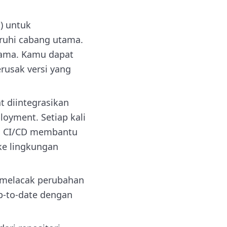
) untuk
uhi cabang utama.
tama. Kamu dapat
rusak versi yang
t diintegrasikan
oyment. Setiap kali
an. CI/CD membantu
ke lingkungan
k melacak perubahan
p-to-date dengan