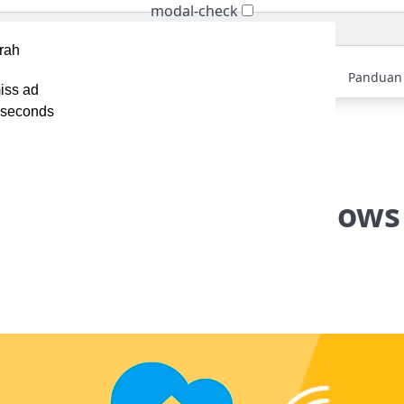
modal-check
Home
Berita
Tips
Ebook
Video
Panduan
iss ad
seconds
ra Mudah Install Git di Windows dan Manfaatnya
h Install Git di Windows
ya