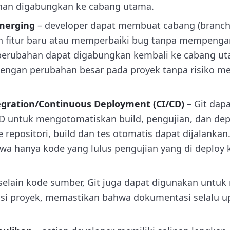
han digabungkan ke cabang utama.
merging
– developer dapat membuat cabang (branch
fitur baru atau memperbaiki bug tanpa mempengar
, perubahan dapat digabungkan kembali ke cabang u
engan perubahan besar pada proyek tanpa risiko me
egration/Continuous Deployment (CI/CD)
– Git dapa
D untuk mengotomatiskan build, pengujian, dan depl
 repositori, build dan tes otomatis dapat dijalank
a hanya kode yang lulus pengujian yang di deploy 
selain kode sumber, Git juga dapat digunakan untu
i proyek, memastikan bahwa dokumentasi selalu u