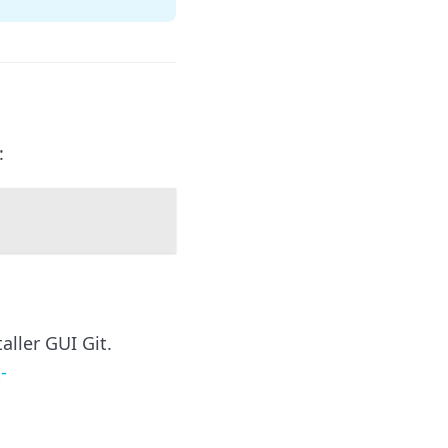
:
ller GUI Git.
-