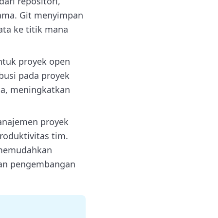
ari repositori,
utama. Git menyimpan
ta ke titik mana
ntuk proyek open
busi pada proyek
aja, meningkatkan
manajemen proyek
roduktivitas tim.
, memudahkan
gan pengembangan