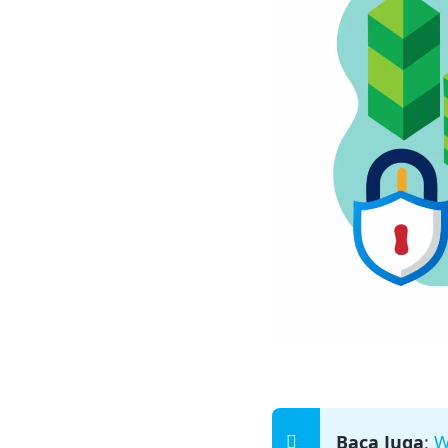
Baca Juga
:
W