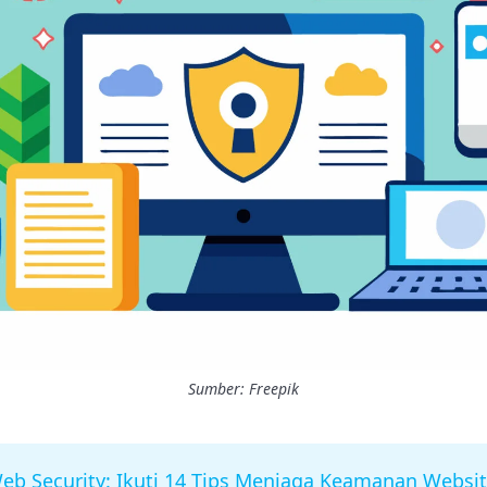
Sumber: Freepik
eb Security: Ikuti 14 Tips Menjaga Keamanan Websit