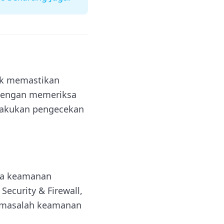
uk memastikan
 dengan memeriksa
elakukan pengecekan
sa keamanan
ecurity & Firewall,
i masalah keamanan