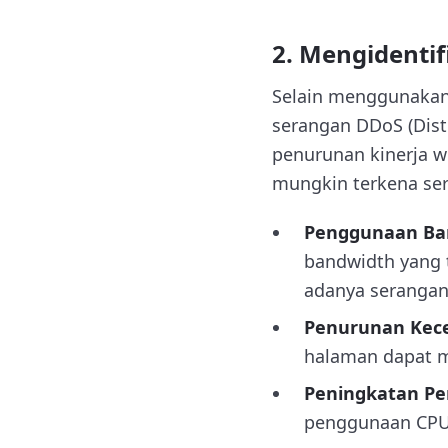
2. Mengidenti
Selain menggunakan 
serangan DDoS (Dist
penurunan kinerja w
mungkin terkena se
Penggunaan Ban
bandwidth yang ti
adanya serangan
Penurunan Kece
halaman dapat m
Peningkatan P
penggunaan CPU 