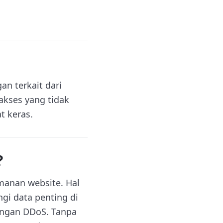
n terkait dari
akses yang tidak
t keras.
?
manan website. Hal
gi data penting di
rangan DDoS. Tanpa