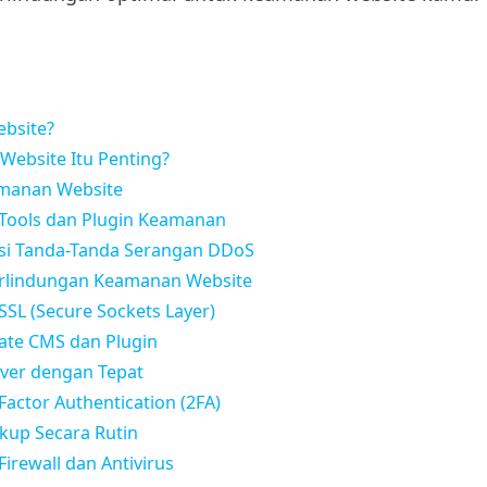
bsite?
ebsite Itu Penting?
manan Website
Tools dan Plugin Keamanan
asi Tanda-Tanda Serangan DDoS
rlindungan Keamanan Website
SL (Secure Sockets Layer)
ate CMS dan Plugin
rver dengan Tepat
actor Authentication (2FA)
kup Secara Rutin
irewall dan Antivirus