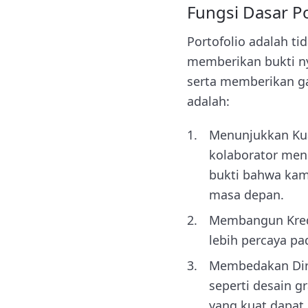
Fungsi Dasar Po
Portofolio adalah ti
memberikan bukti nya
serta memberikan ga
adalah:
Menunjukkan Kual
kolaborator meni
bukti bahwa kam
masa depan.
Membangun Kredi
lebih percaya 
Membedakan Diri 
seperti desain g
yang kuat dapat