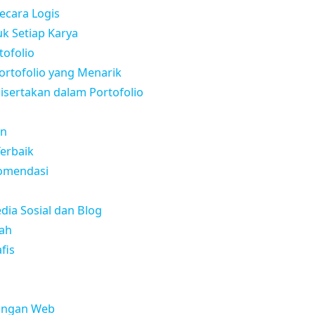
Secara Logis
tuk Setiap Karya
tofolio
rtofolio yang Menarik
isertakan dalam Portofolio
an
Terbaik
komendasi
edia Sosial dan Blog
lah
fis
angan Web