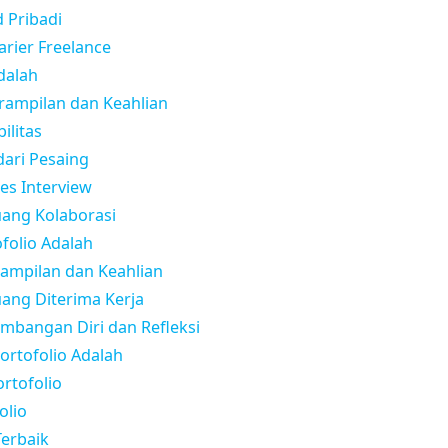
 Pribadi
rier Freelance
dalah
rampilan dan Keahlian
ilitas
ari Pesaing
s Interview
uang Kolaborasi
folio Adalah
rampilan dan Keahlian
ang Diterima Kerja
bangan Diri dan Refleksi
rtofolio Adalah
ortofolio
olio
Terbaik