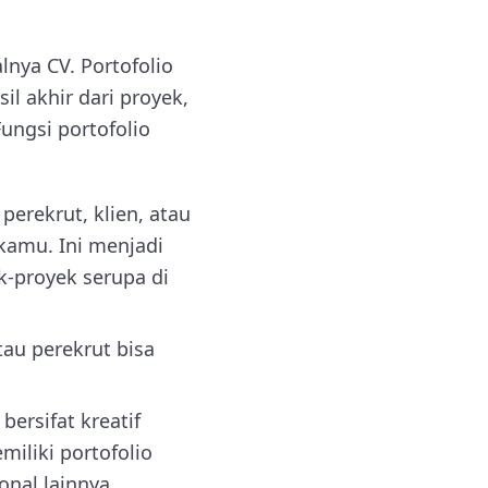
lnya CV. Portofolio
l akhir dari proyek,
ungsi portofolio
erekrut, klien, atau
 kamu. Ini menjadi
-proyek serupa di
au perekrut bisa
ersifat kreatif
iliki portofolio
nal lainnya.