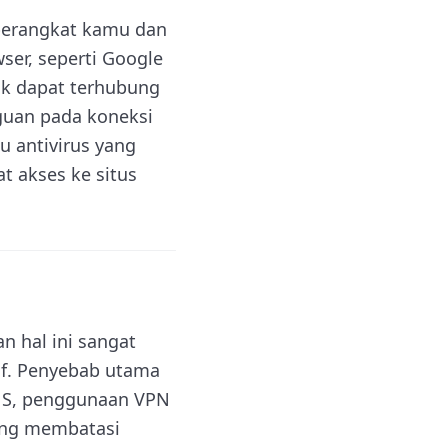
 perangkat kamu dan
wser, seperti Google
k dapat terhubung
guan pada koneksi
u antivirus yang
t akses ke situs
.
n hal ini sangat
if. Penyebab utama
DNS, penggunaan VPN
yang membatasi