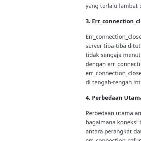
yang terlalu lambat
3. Err_connection_c
Err_connection_close
server tiba-tiba ditu
tidak sengaja menut
dengan err_connectio
err_connection_clos
di tengah-tengah int
4. Perbedaan Utam
Perbedaan utama ant
bagaimana koneksi 
antara perangkat dan
err_connection_refu