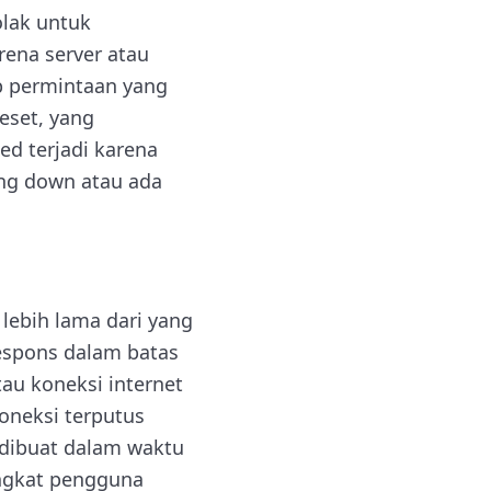
olak untuk
rena server atau
p permintaan yang
eset, yang
d terjadi karena
dang down atau ada
lebih lama dari yang
erespons dalam batas
tau koneksi internet
koneksi terputus
 dibuat dalam waktu
angkat pengguna