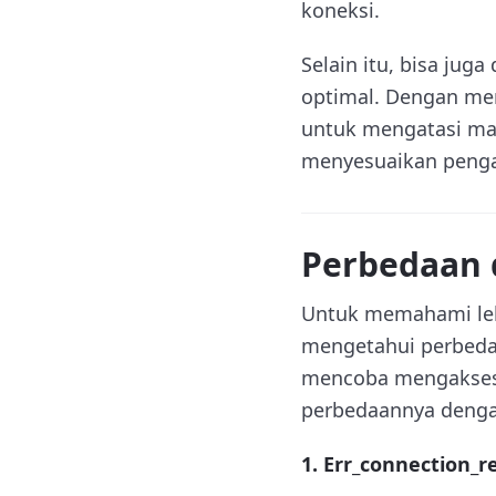
koneksi.
Selain itu, bisa jug
optimal. Dengan mem
untuk mengatasi mas
menyesuaikan penga
Perbedaan 
Untuk memahami lebi
mengetahui perbedaa
mencoba mengakses s
perbedaannya dengan
1. Err_connection_r