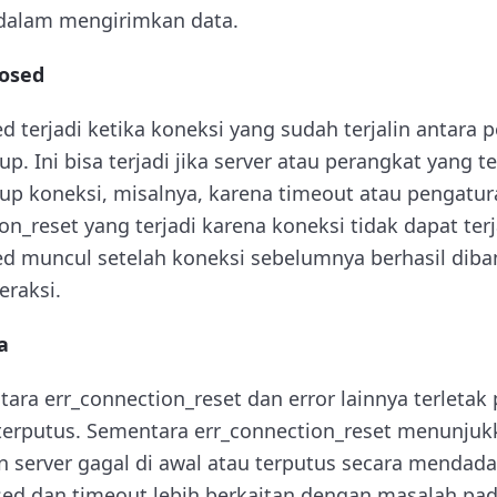
 dalam mengirimkan data.
losed
d terjadi ketika koneksi yang sudah terjalin antara
tup. Ini bisa terjadi jika server atau perangkat yang 
up koneksi, misalnya, karena timeout atau pengatur
n_reset yang terjadi karena koneksi tidak dapat terj
ed muncul setelah koneksi sebelumnya berhasil diba
eraksi.
a
ara err_connection_reset dan error lainnya terletak
terputus. Sementara err_connection_reset menunju
 server gagal di awal atau terputus secara mendadak
sed dan timeout lebih berkaitan dengan masalah pad