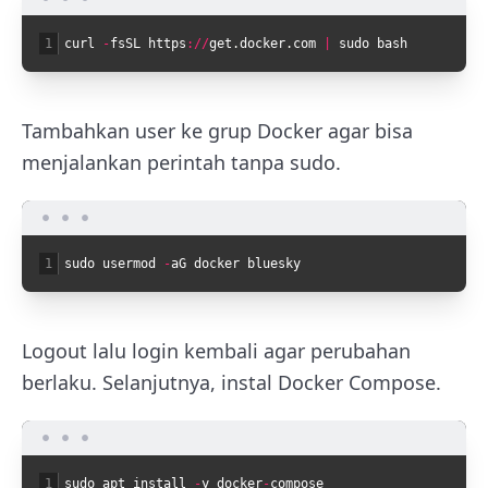
1
curl
-
fsSL
https
:
/
/
get
.
docker
.
com
|
sudo
bash
Tambahkan user ke grup Docker agar bisa
menjalankan perintah tanpa sudo.
1
sudo
usermod
-
aG
docker
bluesky
Logout lalu login kembali agar perubahan
berlaku. Selanjutnya, instal Docker Compose.
1
sudo
apt
install
-
y
docker
-
compose