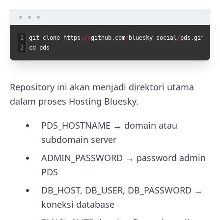
1
git
clone
https
:
/
/
github
.
com
/
bluesky
-
social
/
pds
.
git
2
cd
pds
Repository ini akan menjadi direktori utama
dalam proses Hosting Bluesky.
PDS_HOSTNAME → domain atau
subdomain server
ADMIN_PASSWORD → password admin
PDS
DB_HOST, DB_USER, DB_PASSWORD →
koneksi database