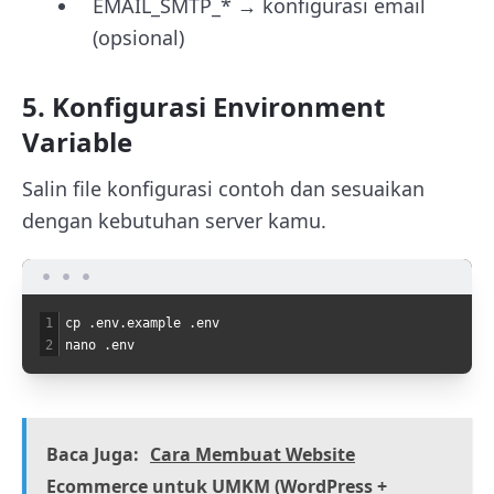
EMAIL_SMTP_* → konfigurasi email
(opsional)
5. Konfigurasi Environment
Variable
Salin file konfigurasi contoh dan sesuaikan
dengan kebutuhan server kamu.
1
cp
.
env
.
example
.
env
2
nano
.
env
Baca Juga:
Cara Membuat Website
Ecommerce untuk UMKM (WordPress +