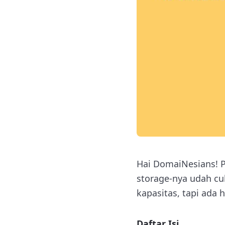
Hai DomaiNesians! 
storage-nya udah c
kapasitas, tapi ada 
Daftar Isi