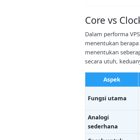
Core vs Clo
Dalam performa VPS,
menentukan berapa b
menentukan seberap
secara utuh, keduany
Aspek
Fungsi utama
Analogi
sederhana