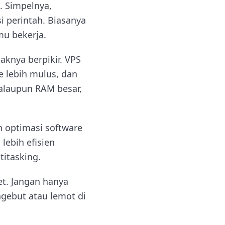
i. Simpelnya,
i perintah. Biasanya
mu bekerja.
aknya berpikir. VPS
e lebih mulus, dan
walaupun RAM besar,
an optimasi software
lebih efisien
titasking.
et. Jangan hanya
ngebut atau lemot di