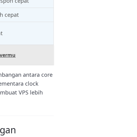
espon cepat
h cepat
t
rvermu
mbangan antara core
sementara clock
embuat VPS lebih
ngan