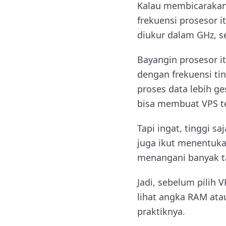
Kalau membicarakan V
frekuensi prosesor i
diukur dalam GHz, s
Bayangin prosesor it
dengan frekuensi tin
proses data lebih g
bisa membuat VPS te
Tapi ingat, tinggi s
juga ikut menentukan
menangani banyak ta
Jadi, sebelum pilih
lihat angka RAM ata
praktiknya.