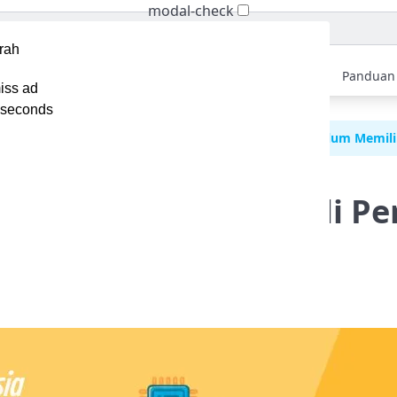
modal-check
Home
Berita
Tips
Ebook
Video
Panduan
iss ad
seconds
gin VPS Lebih Ngebut? Kenali Pengaruh Prosesor Sebelum Memili
 Lebih Ngebut? Kenali P
Sebelum Memilih!