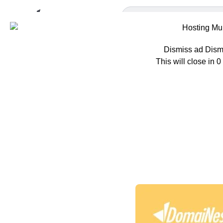
Dismiss ad
Dism
This will close in
0
Home
Tips
In
Ingin VPS
Prosesor 
Oleh
Hazar Farras