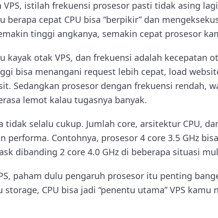
PS, istilah frekuensi prosesor pasti tidak asing lag
tu berapa cepat CPU bisa “berpikir” dan mengeksekus
emakin tinggi angkanya, semakin cepat prosesor ka
u kayak otak VPS, dan frekuensi adalah kecepatan ot
ggi bisa menangani request lebih cepat, load websit
esit. Sedangkan prosesor dengan frekuensi rendah, 
rasa lemot kalau tugasnya banyak.
aja tidak selalu cukup. Jumlah core, arsitektur CPU, d
 performa. Contohnya, prosesor 4 core 3.5 GHz bisa 
sk dibanding 2 core 4.0 GHz di beberapa situasi mul
 VPS, paham dulu pengaruh prosesor itu penting bang
u storage, CPU bisa jadi “penentu utama” VPS kamu 