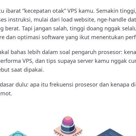
tu ibarat “kecepatan otak” VPS kamu. Semakin tinggi
s instruksi, mulai dari load website, nge-handle da
ng berat. Tapi jangan salah, tinggi doang nggak selal
ore dan optimasi software yang ikut menentukan per
 bakal bahas lebih dalam soal pengaruh prosesor: ken
rforma VPS, dan tips supaya server kamu nggak cum
but saat dipakai.
 dasar dulu: apa itu frekuensi prosesor dan kenapa di
emot.