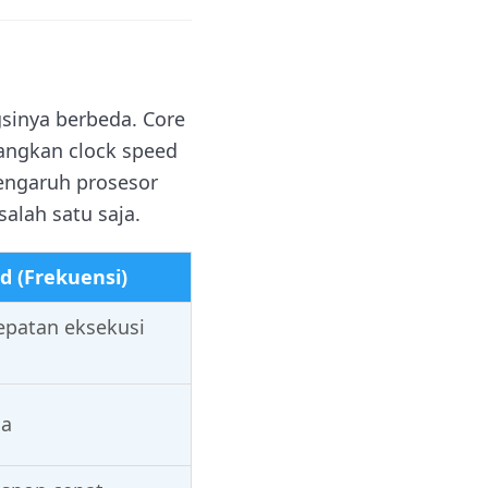
sinya berbeda. Core
angkan clock speed
engaruh prosesor
salah satu saja.
d (Frekuensi)
patan eksekusi
ja