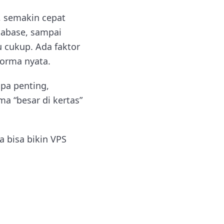
, semakin cepat
tabase, sampai
u cukup. Ada faktor
forma nyata.
apa penting,
a “besar di kertas”
a bisa bikin VPS