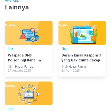
ARTIKEL
Lainnya
Tips
Tips
Waspada DNS
Desain Email Responsif
Poisoning! Kenali &
yang Gak Cuma Cakep
Lindungi Data
Tapi Efektif
Oleh
Hazar Farras
Oleh
Hazar Farras
Internetmu
27 Agustus 2025
28 April 2025
Tips