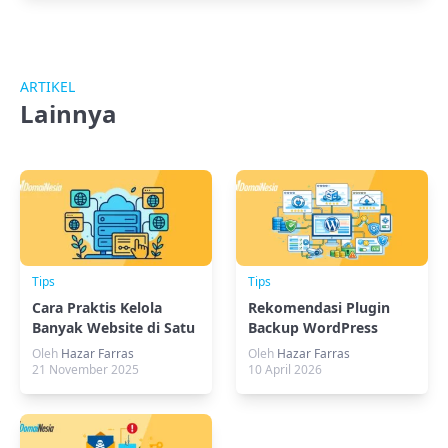
ARTIKEL
Lainnya
Tips
Tips
Cara Praktis Kelola
Rekomendasi Plugin
Banyak Website di Satu
Backup WordPress
VPS
Terbaik: Fitur,
Oleh
Hazar Farras
Oleh
Hazar Farras
Batasannya, dan Mana
21 November 2025
10 April 2026
yang Tepat untuk
Situsmu