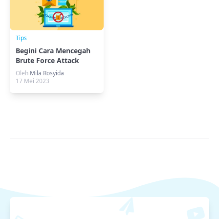
Tips
Begini Cara Mencegah
Brute Force Attack
Dengan Cepat Tepat
Oleh
Mila Rosyida
17 Mei 2023