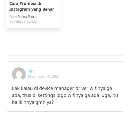
Cara Promosi di
Instagram yang Benar
& Efektif
Oleh
Ratna Patria
18 Februari 2022
far
November 16, 2021
kak kalau di device manager driver wifinya ga
ada, trus di settings logo wifinya ga ada juga, itu
balikinnya gmn ya?